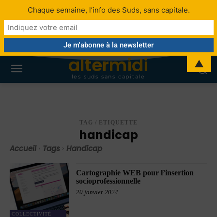
Chaque semaine, l’info des Suds, sans capitale.
altermidi
▲
les suds sans capitale
TAG / ETIQUETTE
handicap
Accueil
Tags
Handicap
Cartographie WEB pour l’insertion
socioprofessionnelle
20 janvier 2024
COLLECTIVITÉ