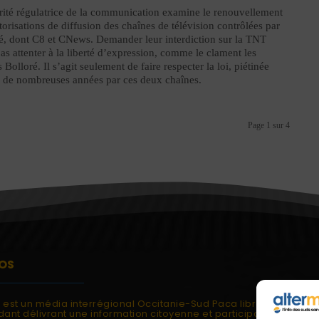
rité régulatrice de la communication examine le renouvellement
torisations de diffusion des chaînes de télévision contrôlées par
é, dont C8 et CNews. Demander leur interdiction sur la TNT
pas attenter à la liberté d’expression, comme le clament les
 Bolloré. Il s’agit seulement de faire respecter la loi, piétinée
 de nombreuses années par ces deux chaînes.
Page 1 sur 4
OS
i est un média interrégional Occitanie-Sud Paca libre et
ant délivrant une information citoyenne et participative.