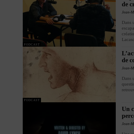
de c
Jean-M
Dans u
escapa
créati
Lacas
PODCAST
L’ac
de c
Jean-M
Dans u
questi
retrou
PODCAST
Un c
perc
Jean-M