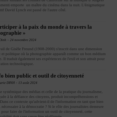
iture sinuant les collines de Californie sur la musique d’Angelo
menti emporte un maître du cinéma dans la nuit. L'énigmatique
uitif David Lynch est passé de l'autre côté.
rticiper à la paix du monde à travers la
ographie »
Dinh
-
24 novembre 2024
vail de Gisèle Freund (1908-2000) s'inscrit dans une dimension
e et politique où la photographie apparaît comme un bon médium
te. Il traduit également ses expériences de l'exil et son attrait pour
vation technologique.
fo bien public et outil de citoyenneté
arie DINH
-
13 août 2024
se systémique des médias et celle de la pratique du journalisme,
uée à la défiance des citoyens, produit incompréhensions et
. Dans ce contexte qu'advient-il de l'information en tant que bien
, nécessaire à la démocratie ? Si le rôle des journalistes demeure
l pour faire de l'information un outil de citoyenneté, cette
sabilité doit sans cesse être réaffirmée.