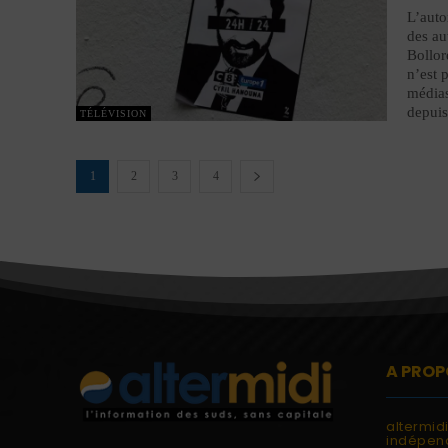
L’auto
des au
Bollor
n’est 
médias
depuis
TÉLÉVISION
1
2
3
4
A PROP
altermid
indépend