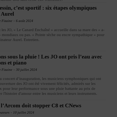
essin, c’est sportif : six étapes olympiques
 Aurel
e Fizaine
-
6 août 2024
 les JO, « Le Canard Enchaîné » accueille dans sa mare des « a-
» mondiaux ou pas. « Pointe sèche ou encre sympathique » pour
sinateur Aurel. Entretien.
ns sous la pluie ! Les JO ont pris l’eau avec
ons et piano
e Fizaine
-
30 juillet 2024
u concert d’inauguration, les musiciens symphoniques qui ont
’ouverture des JO ont été vivement félicités, admirés sur les
x pour leur performance sous une pluie battante au prix de
ier l'histoire d'amour entre les musiciens et leurs instruments.
 l’Arcom doit stopper C8 et CNews
buteurs
-
10 juillet 2024