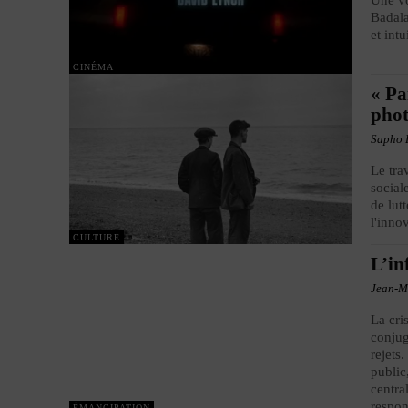
Une vo
Badala
et int
CINÉMA
« Pa
phot
Sapho 
Le tra
social
de lut
l'inno
CULTURE
L’in
Jean-M
La cri
conjug
rejets
public
centra
respon
ÉMANCIPATION