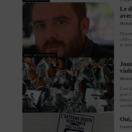
Le d
avec
Michel
Durant
côtés 
le des
ARTS MÉDIATIQUES
Jouo
viol
Michel
Lors d
joué l
réseau
sacrif
MUSIQUE
Oui,
Contri