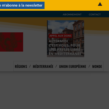
▲
ABONNEMENT
CONTACT
RÉGIONS
MÉDITERRANÉE
UNION EUROPÉENNE
MONDE