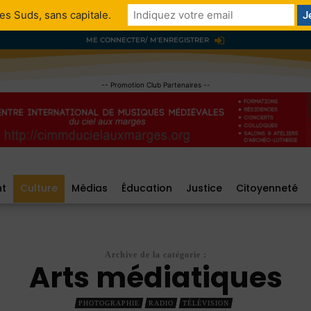
es Suds, sans capitale.
ME CONNECTER/ M'ENREGISTRER
-- Promotion Club Partenaires --
nt
Culture
Médias
Éducation
Justice
Citoyenneté
Archive de la catégorie :
Arts médiatiques
PHOTOGRAPHIE
RADIO
TÉLÉVISION