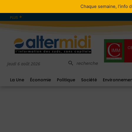
Chaque semaine, l’info d
PLUS
recherche
jeudi 6 août 2026
La Une
Économie
Politique
Société
Environneme