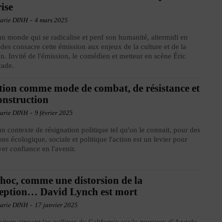
rise
arie DINH
-
4 mars 2025
n monde qui se radicalise et perd son humanité, altermidi en
des consacre cette émission aux enjeux de la culture et de la
on. Invité de l'émission, le comédien et metteur en scène Éric
cade.
tion comme mode de combat, de résistance et
onstruction
arie DINH
-
9 février 2025
n contexte de résignation politique tel qu'on le connait, pour des
ons écologique, sociale et politique l'action est un levier pour
ver confiance en l'avenir.
hoc, comme une distorsion de la
eption… David Lynch est mort
arie DINH
-
17 janvier 2025