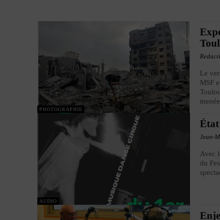
Expo
Toul
Redact
Le ver
MSF et
Toulou
menée 
PHOTOGRAPHIE
État
Jean-M
Avec l
du Fes
specta
AUDIO
Enje