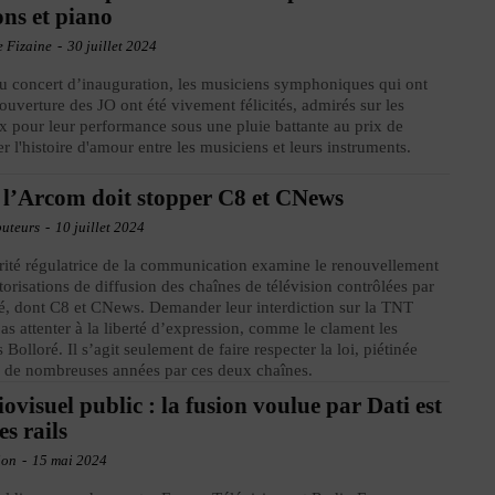
ons et piano
e Fizaine
-
30 juillet 2024
u concert d’inauguration, les musiciens symphoniques qui ont
’ouverture des JO ont été vivement félicités, admirés sur les
x pour leur performance sous une pluie battante au prix de
ier l'histoire d'amour entre les musiciens et leurs instruments.
 l’Arcom doit stopper C8 et CNews
buteurs
-
10 juillet 2024
rité régulatrice de la communication examine le renouvellement
torisations de diffusion des chaînes de télévision contrôlées par
é, dont C8 et CNews. Demander leur interdiction sur la TNT
pas attenter à la liberté d’expression, comme le clament les
 Bolloré. Il s’agit seulement de faire respecter la loi, piétinée
 de nombreuses années par ces deux chaînes.
ovisuel public : la fusion voulue par Dati est
es rails
ion
-
15 mai 2024