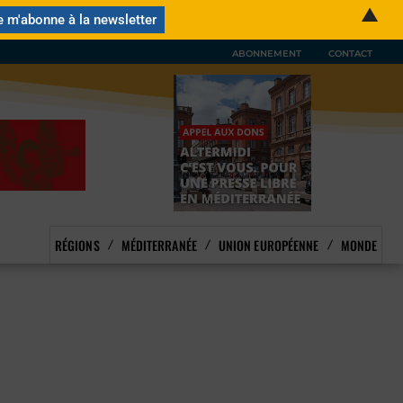
▲
ABONNEMENT
CONTACT
RÉGIONS
MÉDITERRANÉE
UNION EUROPÉENNE
MONDE