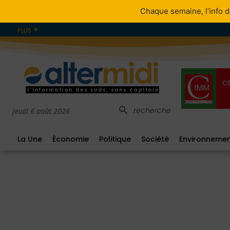
Chaque semaine, l’info d
PLUS
recherche
jeudi 6 août 2026
La Une
Économie
Politique
Société
Environneme