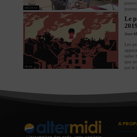
pouvoi
MÉDIAS
journa
Le p
201
Jean-M
Les pe
appara
salue 
que so
IRAK
par le
A PROP