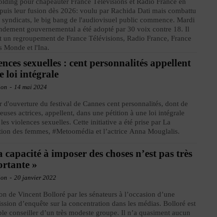
lding pour chapeauter France Télévisions et Radio France en
puis leur fusion dès 2026: voulu par Rachida Dati mais combattu
s syndicats, le big bang de l'audiovisuel public commence. Mardi
dement gouvernemental a été adopté par 30 voix contre 18. Il
t un regroupement de France Télévisions, Radio France, France
 Monde et l'Ina.
ences sexuelles : cent personnalités appellent
e loi intégrale
ion
-
14 mai 2024
r d'ouverture du festival de Cannes cent personnalités, dont de
uses actrices, appellent, dans une pétition à une loi intégrale
 les violences sexuelles. Cette initiative a été prise par La
ion des femmes, #Metoomédia et l’actrice Anna Mouglalis.
 capacité à imposer des choses n’est pas très
rtante »
ion
-
20 janvier 2022
on de Vincent Bolloré par les sénateurs à l’occasion d’une
sion d’enquête sur la concentration dans les médias. Bolloré est
ple conseiller d’un très modeste groupe. Il n’a quasiment aucun