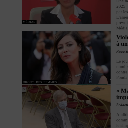
Une ho
2025, 
par le
L'amen
MÉDIAS
prévoi
Médias
Viol
à un
Redact
Le jou
nombre
contre
Fondat
DROITS DES FEMMES
« Ma
impo
Redact
Auditi
commis
le sim