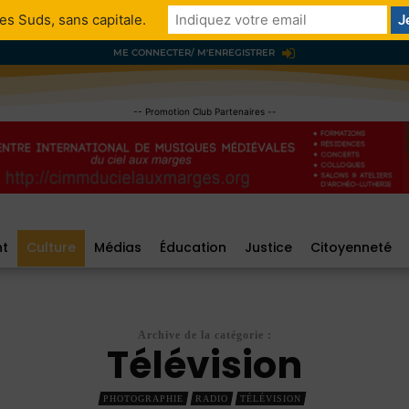
es Suds, sans capitale.
ME CONNECTER/ M'ENREGISTRER
-- Promotion Club Partenaires --
nt
Culture
Médias
Éducation
Justice
Citoyenneté
Archive de la catégorie :
Télévision
PHOTOGRAPHIE
RADIO
TÉLÉVISION