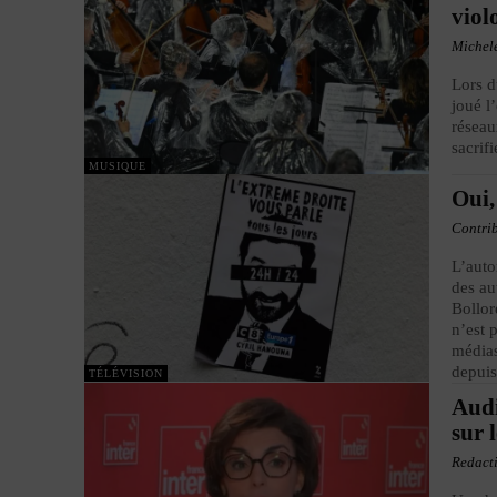
viol
Michel
Lors d
joué l
réseau
sacrif
MUSIQUE
Oui,
Contri
L’auto
des au
Bollor
n’est 
médias
depuis
TÉLÉVISION
Audi
sur l
Redact