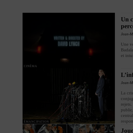
Un c
perc
Jean-M
Une vo
Badala
et int
CINÉMA
L’in
Jean-M
La cri
conjug
rejets
public
centra
respon
ÉMANCIPATION
Jouo