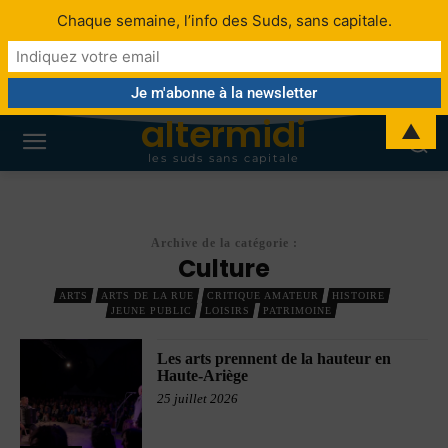
Chaque semaine, l’info des Suds, sans capitale.
altermidi
▲
les suds sans capitale
Archive de la catégorie :
Culture
ARTS
ARTS DE LA RUE
CRITIQUE AMATEUR
HISTOIRE
JEUNE PUBLIC
LOISIRS
PATRIMOINE
Les arts prennent de la hauteur en
Haute-Ariège
25 juillet 2026