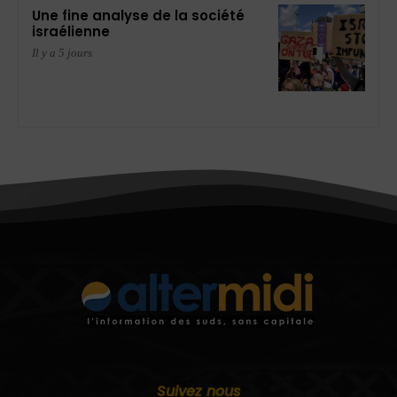
Une fine analyse de la société
israélienne
Il y a 5 jours
Suivez nous