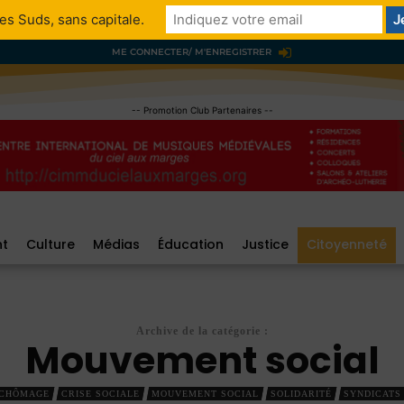
es Suds, sans capitale.
ME CONNECTER/ M'ENREGISTRER
-- Promotion Club Partenaires --
nt
Culture
Médias
Éducation
Justice
Citoyenneté
Archive de la catégorie :
Mouvement social
CHÔMAGE
CRISE SOCIALE
MOUVEMENT SOCIAL
SOLIDARITÉ
SYNDICATS