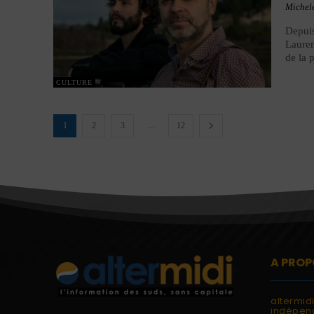
Michel
Depuis
Lauren
de la 
CULTURE
...
1
2
3
12
A PROP
altermid
indépend