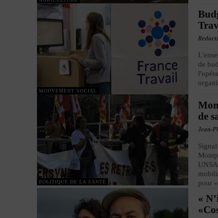
Budg
Trav
Redact
L'ense
de bud
l'opér
organi
MOUVEMENT SOCIAL
Mont
de s
Jean-Ph
Signal
Montpe
UNSA, 
mobili
POLITIQUE DE LA SANTÉ
pour «
« N’
«Cos