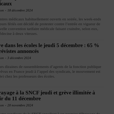
icaux
ion
-
18 décembre 2024
ntres médicaux habituellement ouverts en soirée, les week-ends
 jours fériés ont décidé de protester contre l’entrée en vigueur de
velle convention tarifaire médicale faisant craindre, selon eux,
decine à deux vitesses.
e dans les écoles le jeudi 5 décembre : 65 %
révistes annoncés
ion
-
3 décembre 2024
urs dizaines de rassemblements d’agents de la fonction publique
révus en France jeudi à l’appel des syndicats, le mouvement est
uivi chez les professeurs des écoles.
ayage à la SNCF jeudi et grève illimitée à
ir du 11 décembre
ion
-
20 novembre 2024