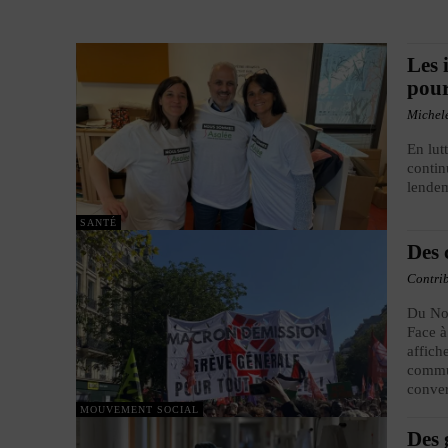
Les 
pour
Michel
En lut
contin
lende
SANTÉ
Des 
Contri
Du Nor
Face à
affich
commun
conver
MOUVEMENT SOCIAL
Des 