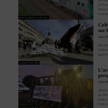
Les qu
24 heu
Dans l
concur
MOUVEMENT SOCIAL
Colè
sur 
Jean-Ph
Du fum
Grâces
agricu
AGRICULTURE
L’ac
pers
Jean-Ph
Alors 
de lib
reste 
vive c
AGRICULTURE