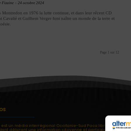
e Fizaine
-
24 octobre 2024
 Montredon en 1976 la lutte continue, et dans leur récent CD
t Cavalié et Guilhem Verger font naître un monde de la terre et
poésie.
Page 1 sur 12
OS
i est un média interrégional Occitanie-Sud Paca libre et
ant délivrant une information citoyenne et participative.