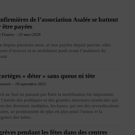
infirmières de l’association Asalée se battent
 être payées
e Fizaine
-
25 mars 2026
te depuis plusieurs mois, et non payées depuis janvier, elles
uent d’exercer et se mobilisent jeudi avant l’audience du
main
cortèges « déter » sans queue ni tête
buteurs
-
18 septembre 2025
d au Sud en passant par Paris la mobilisation fut importante.
 l’inertie des politiques et des grandes structures syndicales qui
ent des divisions multiples, les bases, qui ont des revendications
es, se positionnent de plus en plus pour l’union et la
gence des luttes.
grèves pendant les fêtes dans des centres