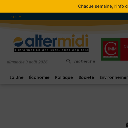
Chaque semaine, l’info d
PLUS
recherche
dimanche 9 août 2026
La Une
Économie
Politique
Société
Environneme