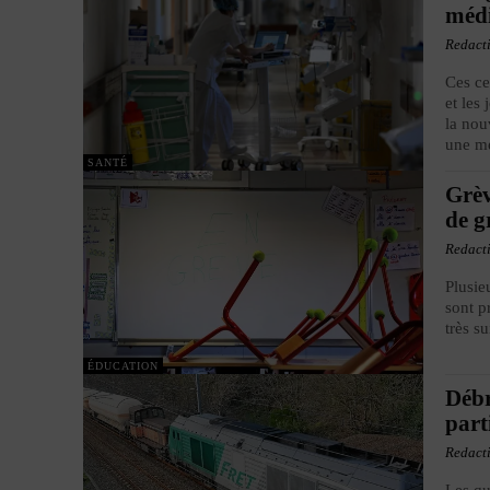
méd
Redact
Ces ce
et les
la nou
une mé
SANTÉ
Grèv
de g
Redact
Plusie
sont p
très s
ÉDUCATION
Débr
part
Redact