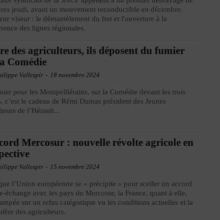
atre syndicats de la SNCF appellent à un premier débrayage de
res jeudi, avant un mouvement reconductible en décembre.
eur viseur : le démantèlement du fret et l'ouverture à la
rence des lignes régionales.
re des agriculteurs, ils déposent du fumier
la Comédie
ilippe Vallespir
-
18 novembre 2024
ier pour les Montpelliérains, sur la Comédie devant les trois
, c’est le cadeau de Rémi Dumas président des Jeunes
lteurs de l’Hérault...
cord Mercosur : nouvelle révolte agricole en
pective
ilippe Vallespir
-
15 novembre 2024
que l’Union européenne se « précipite » pour sceller un accord
re-échange avec les pays du Mercosur, la France, quant à elle,
campée sur un refus catégorique vu les conditions actuelles et la
olère des agriculteurs.