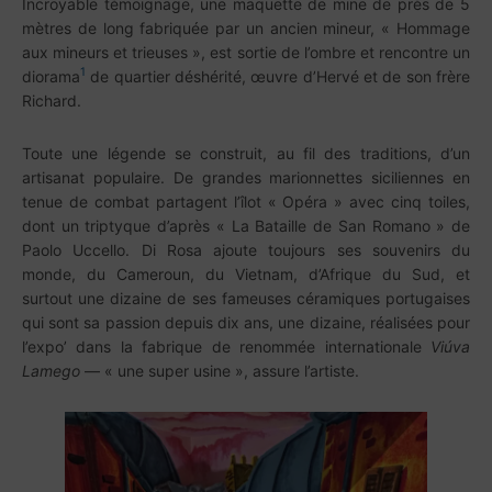
Incroyable témoignage, une maquette de mine de près de 5
mètres de long fabriquée par un ancien mineur, « Hommage
aux mineurs et trieuses », est sortie de l’ombre et rencontre un
1
diorama
de quartier déshérité, œuvre d’Hervé et de son frère
Richard.
Toute une légende se construit, au fil des traditions, d’un
artisanat populaire. De grandes marionnettes siciliennes en
tenue de combat partagent l’îlot « Opéra » avec cinq toiles,
dont un triptyque d’après « La Bataille de San Romano » de
Paolo Uccello. Di Rosa ajoute toujours ses souvenirs du
monde, du Cameroun, du Vietnam, d’Afrique du Sud, et
surtout une dizaine de ses fameuses céramiques portugaises
qui sont sa passion depuis dix ans, une dizaine, réalisées pour
l’expo’ dans la fabrique de renommée internationale
Viúva
Lamego
— « une super usine », assure l’artiste.