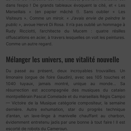
dans l’expo ! De grands tableaux évoquent la cité, et « Les
Marseillais » (en papier mâché !). Sans oublier « Les
Visiteurs ». Comme un miroir. «
J’avais envie de peindre le
public
», avoue Hervé Di Rosa. Il n’a pas oublié un hommage à
Rudy Ricciotti, l’architecte du Mucem : quatre résilles
offuscations en acier, à travers lesquelles on voit les peintures.
Comme un autre regard.
Mélanger les univers, une vitalité nouvelle
Du passé au présent, deux incroyables trouvailles. Un
limonaire (orgue de foire Gaudin), avec ses 105 touches et
1040 tuyaux, jamais montré, unique au monde… Sa
résurrection est accompagnée des musiques du catalan
montpelliérain Pascal Comelade et du marseillais Régis Campo
— Victoire de la Musique catégorie compositeur, la semaine
dernière. Autre exhumation, star du progrès technique
d’antan, un lave-linge à manivelle chauffant au charbon,
évidemment entretenu jadis par une bonne à tout faire ! Il est
escorté de robots du Cameroun.