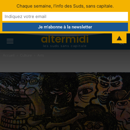
Chaque semaine, l’info des Suds, sans capitale.
altermidi
▲
les suds sans capitale
Accueil
Culture
Arts