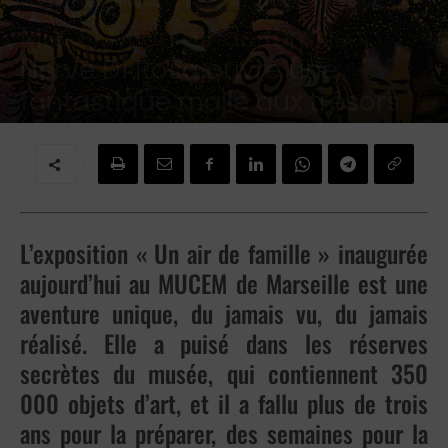
Culture
Arts
Arts visuels
Installation
Méditerranée
Régions
MUCEM « Un air de famille »:
Hervé Di Rosa ouvre une
fantastique malle aux trésors
Par
Michele Fizaine
-
12 mars 2025
L’exposition « Un air de famille » inaugurée
aujourd’hui au MUCEM de Marseille est une
aventure unique, du jamais vu, du jamais
réalisé. Elle a puisé dans les réserves
secrètes du musée, qui contiennent 350
000 objets d’art, et il a fallu plus de trois
ans pour la préparer, des semaines pour la