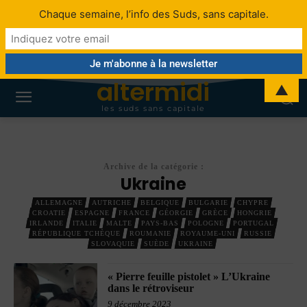
Chaque semaine, l’info des Suds, sans capitale.
altermidi
▲
les suds sans capitale
Archive de la catégorie :
Ukraine
ALLEMAGNE
AUTRICHE
BELGIQUE
BULGARIE
CHYPRE
CROATIE
ESPAGNE
FRANCE
GÉORGIE
GRÈCE
HONGRIE
IRLANDE
ITALIE
MALTE
PAYS-BAS
POLOGNE
PORTUGAL
RÉPUBLIQUE TCHÈQUE
ROUMANIE
ROYAUME-UNI
RUSSIE
SLOVAQUIE
SUÈDE
UKRAINE
« Pierre feuille pistolet » L’Ukraine
dans le rétroviseur
9 décembre 2023