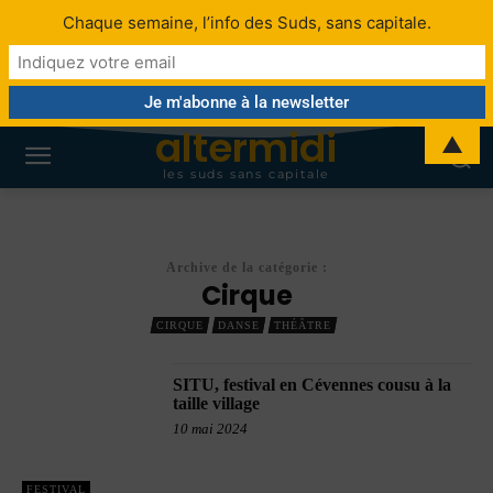
Chaque semaine, l’info des Suds, sans capitale.
altermidi
▲
les suds sans capitale
Archive de la catégorie :
Cirque
CIRQUE
DANSE
THÉÂTRE
SITU, festival en Cévennes cousu à la
taille village
10 mai 2024
FESTIVAL