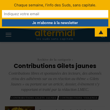
Chaque semaine, l’info des Suds, sans capitale.
altermidi
▲
les suds sans capitale
Archive de la catégorie :
Contributions Gilets jaunes
Contributions libres et spontanées des lecteurs, des abonnés
et/ou des adhérents sur ou en réaction au thème « Gilets
Jaunes » ou portant sur un article, dossier, évènement s’y
rapportant et traité par la rédaction LMEC.
CONTRIBUTIONS GILETS JAUNES
CONTRIBUTIONS VIOLENCE