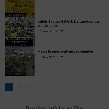
CITOYENNETÉ
Gilets Jaunes ADA 4. La question des
municipales
16 novembre 2019
CONTRIBUTIONS
GILETS JAUNES
« Les braises sont encore chaudes »
16 novembre 2019
CITOYENNETÉ
1
2
3
Derniers articles en Une