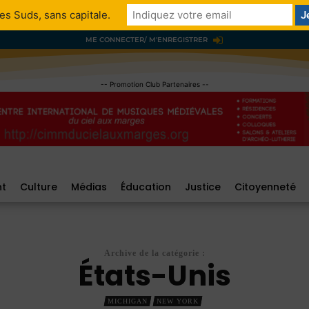
es Suds, sans capitale.
ME CONNECTER/ M'ENREGISTRER
-- Promotion Club Partenaires --
nt
Culture
Médias
Éducation
Justice
Citoyenneté
Archive de la catégorie :
États-Unis
MICHIGAN
NEW YORK