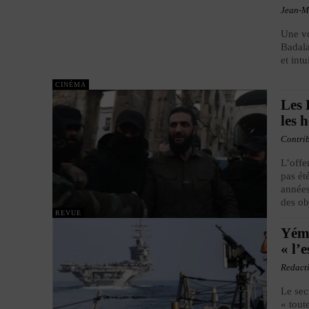
Jean-M
Une vo
Badala
et int
CINÉMA
Les 
les 
Contri
L’offe
pas ét
années
des ob
REVUE
Yéme
« l’
Redact
Le sec
« tout