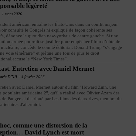
sponsable légèreté
-
1 mars 2026
sident américain entraîne les États-Unis dans un conflit majeur
voir consulté le Congrès ni expliqué de façon cohérente ses
ifs, dénonce le quotidien new-yorkais de centre gauche. Si une
ention armée pourrait se justifier pour empêcher l’Iran d’obtenir
 nucléaire, concède le comité éditorial, Donald Trump “s’engage
ne voie téméraire” et piétine une fois de plus le droit
ational,accuse le “New York Times”.
ast. Entretien avec Daniel Mermet
arie DINH
-
4 février 2026
retien avec Daniel Mermet autour du film "Howard Zinn, une
re populaire américaine 2", qu'il a réalisé avec Olivier Azam des
 de Pangée et distribué par Les films des deux rives, membre du
artenaires d'altermidi.
hoc, comme une distorsion de la
eption… David Lynch est mort