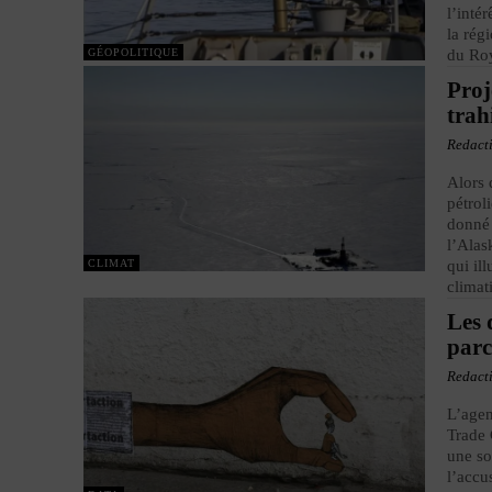
l’inté
la rég
GÉOPOLITIQUE
du Ro
Proj
trah
Redact
Alors 
pétrol
donné 
l’Alas
CLIMAT
qui il
climat
Les 
parc
Redact
L’agen
Trade 
une so
l’accu