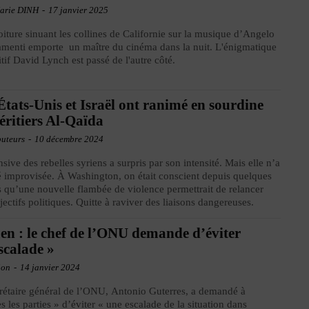
arie DINH
-
17 janvier 2025
iture sinuant les collines de Californie sur la musique d’Angelo
menti emporte un maître du cinéma dans la nuit. L'énigmatique
uitif David Lynch est passé de l'autre côté.
États-Unis et Israël ont ranimé en sourdine
héritiers Al-Qaïda
buteurs
-
10 décembre 2024
nsive des rebelles syriens a surpris par son intensité. Mais elle n’a
é improvisée. À Washington, on était conscient depuis quelques
 qu’une nouvelle flambée de violence permettrait de relancer
jectifs politiques. Quitte à raviver des liaisons dangereuses.
n : le chef de l’ONU demande d’éviter
escalade »
ion
-
14 janvier 2024
rétaire général de l’ONU, Antonio Guterres, a demandé à
es les parties » d’éviter « une escalade de la situation dans