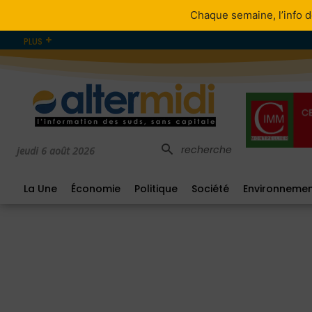
Chaque semaine, l’info d
PLUS
recherche
jeudi 6 août 2026
La Une
Économie
Politique
Société
Environneme