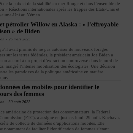
rêt de la paix et de la stabilité en mer Rouge et dans l’ensemble de
ion » Réactions internationales après les frappes des Etats-Unis et
yaume-Uni au Yémen.
et pétrolier Willow en Alaska : « l’effroyable
ison » de Biden
ion
-
25 mars 2023
qu’il avait promis de ne pas autoriser de nouveaux forages
iers sur les terres fédérales, le président américain Joe Biden a
son accord à un projet d’extraction controversé dans le nord de
ka, malgré l’intense mobilisation des écologistes. Une décision
lustre les paradoxes de la politique américaine en matière
ique.
données des mobiles pour identifier le
ours des femmes
ion
-
30 août 2022
ce américaine de protection des consommateurs, la Federal
Commission (FTC), a assigné en justice, lundi 29 août, Kochava,
ciété de collecte de données d’applications mobiles. Elle
se notamment de faciliter l’identification de femmes s’étant