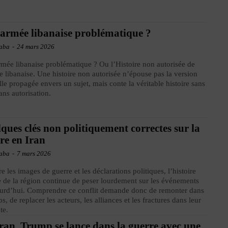
armée libanaise problématique ?
aba
-
24 mars 2026
mée libanaise problématique ? Ou l’Histoire non autorisée de
e libanaise. Une histoire non autorisée n’épouse pas la version
elle propagée envers un sujet, mais conte la véritable histoire sans
sans autorisation.
ques clés non politiquement correctes sur la
re en Iran
aba
-
7 mars 2026
re les images de guerre et les déclarations politiques, l’histoire
 de la région continue de peser lourdement sur les événements
urd’hui. Comprendre ce conflit demande donc de remonter dans
ps, de replacer les acteurs, les alliances et les fractures dans leur
te.
ran, Trump se lance dans la guerre avec une