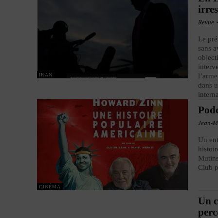
irre
Revue
Le pré
sans a
object
interv
IRAN
l’arme
dans u
intern
Podc
Jean-M
Un ent
histoi
Mutins
Club p
CINÉMA
Un c
perc