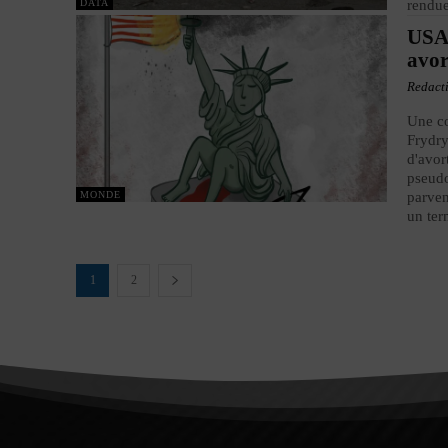
DATA
rendue
USA 
avor
Redact
Une co
Frydry
d'avor
pseudo
MONDE
parven
un ter
1
2