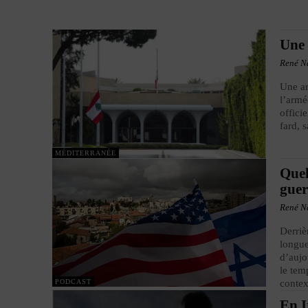
Une 
René N
Une ar
l’armé
offici
fard, 
MÉDITERRANÉE
Quel
guer
René N
Derriè
longue
d’aujo
le tem
PODCAST
contex
En I