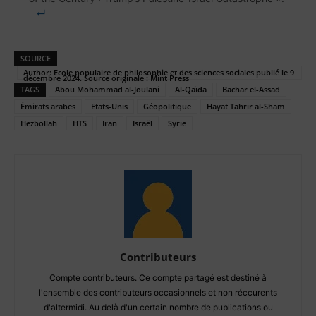
SOURCE
Author: Ecole populaire de philosophie et des sciences sociales publié le 9
décembre 2024. Source originale : Mint Press
TAGS
Abou Mohammad al-Joulani
Al-Qaïda
Bachar el-Assad
Émirats arabes
Etats-Unis
Géopolitique
Hayat Tahrir al-Sham
Hezbollah
HTS
Iran
Israël
Syrie
Contributeurs
Compte contributeurs. Ce compte partagé est destiné à
l'ensemble des contributeurs occasionnels et non réccurents
d'altermidi. Au delà d'un certain nombre de publications ou