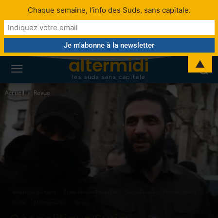
Chaque semaine, l’info des Suds, sans capitale.
altermidi
▲
les suds sans capitale
Accueil
Revue
Amérique du Nord
États-Unis
Politique
Géopolitique
Proche-Orient
Israël
Méditerranée
Syrie