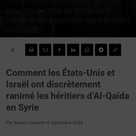
Géopolitique Syrie:
Les États-Unis et Israël ont
ranimé en sourdine les héritiers
Al-Qaïda
Par
Contributeurs
-
10 décembre 2024
Comment les États-Unis et
Israël ont discrètement
ranimé les héritiers d’Al-Qaïda
en Syrie
Par Robert Inlakesh–6 décembre 2024