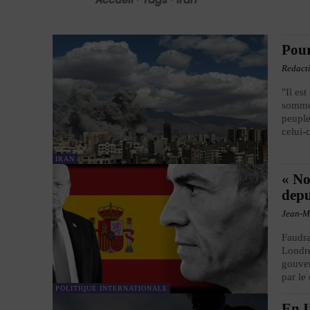
Pour
Redact
"Il es
sommet
peuple
celui-
IRAN
« No
dep
Jean-M
Faudra
Londre
gouver
par le
POLITIQUE INTERNATIONALE
En I