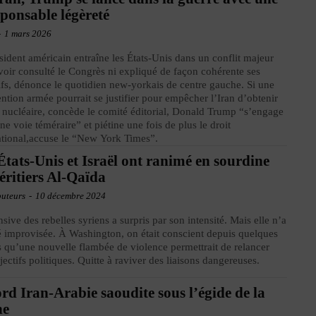
sponsable légèreté
-
1 mars 2026
sident américain entraîne les États-Unis dans un conflit majeur
voir consulté le Congrès ni expliqué de façon cohérente ses
ifs, dénonce le quotidien new-yorkais de centre gauche. Si une
ention armée pourrait se justifier pour empêcher l’Iran d’obtenir
 nucléaire, concède le comité éditorial, Donald Trump “s’engage
ne voie téméraire” et piétine une fois de plus le droit
ational,accuse le “New York Times”.
États-Unis et Israël ont ranimé en sourdine
héritiers Al-Qaïda
buteurs
-
10 décembre 2024
nsive des rebelles syriens a surpris par son intensité. Mais elle n’a
é improvisée. À Washington, on était conscient depuis quelques
 qu’une nouvelle flambée de violence permettrait de relancer
jectifs politiques. Quitte à raviver des liaisons dangereuses.
rd Iran-Arabie saoudite sous l’égide de la
ne