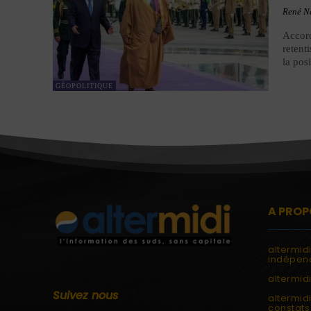
René N
Accord
retent
la pos
GÉOPOLITIQUE
A PROP
altermid
indépend
altermidi
Suivez nous
altermid
constats 