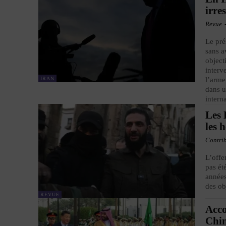
irre
Revue
Le pré
sans a
object
interv
IRAN
l’arme
dans u
intern
Les 
les 
Contri
L’offe
pas ét
années
des ob
REVUE
Acco
Chi