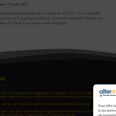
aba
-
15 août 2024
 Iran-Arabie saoudite sous l’égide de la Chine : Un camouflet
issant pour le prestige américain, symptomatique de l’érosion de
ition des États-Unis sur la scène mondiale.
OS
i est un média interrégional Occitanie-Sud Paca libre et
ant délivrant une information citoyenne et participative.
 est ouvert sur les suds, la méditerranée, l'europe.
Pour offrir 
à ces techno
i aborde des thématiques globales évaluées à partir des
de terrain ou d'analyses à l'échelon local.
de navigatio