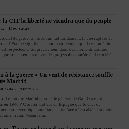
 la CIT la liberté ne viendra que du peuple
ion
-
11 mars 2026
t crucial de garder à l’esprit un fait fondamental : une rupture au
 de l’État ne signifie pas automatiquement que la volonté du
 est respectée. C’est précisément dans des moments comme
ci que se mettent en œuvre des projets de contrôle de la société."
n à la guerre » Un vent de résistance souffle
uis Madrid
arie DINH
-
5 mars 2026
-t-il rejoindre Madrid comme le général de Gaulle a rejoint
s en 1940 ? C'est en tout cas en Espagne que le chef du
nement revendique une ligne claire face à l'escalade conduite
 couple Trump Netanyahu.
ran, Trump se lance dans la guerre avec une