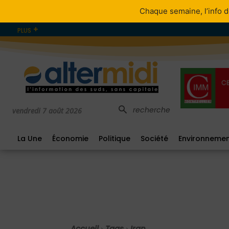
Chaque semaine, l’info d
PLUS
recherche
vendredi 7 août 2026
La Une
Économie
Politique
Société
Environneme
Accueil
Tags
Iran