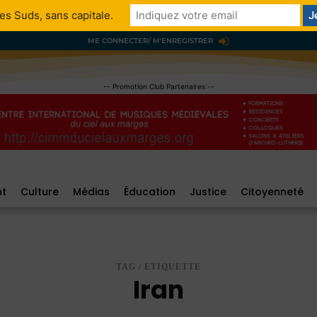
es Suds, sans capitale.
ME CONNECTER/ M'ENREGISTRER
-- Promotion Club Partenaires --
nt
Culture
Médias
Éducation
Justice
Citoyenneté
TAG / ETIQUETTE
Iran