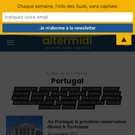
Chaque semaine, l’info des Suds, sans capitale.
altermidi
▲
les suds sans capitale
Archive de la catégorie :
Portugal
ALLEMAGNE
AUTRICHE
BELGIQUE
BULGARIE
CHYPRE
CROATIE
ESPAGNE
FRANCE
GÉORGIE
GRÈCE
HONGRIE
IRLANDE
ITALIE
MALTE
PAYS-BAS
POLOGNE
PORTUGAL
RÉPUBLIQUE TCHÈQUE
ROUMANIE
ROYAUME-UNI
RUSSIE
SLOVAQUIE
SUÈDE
UKRAINE
Au Portugal, le président conservateur
dissout le Parlement
10 novembre 2023