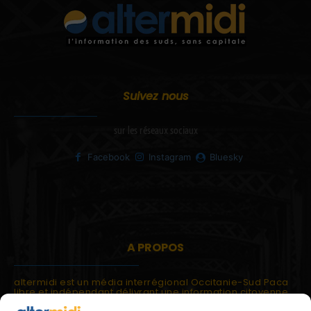
Suivez nous
sur les réseaux sociaux
Facebook
Instagram
Bluesky
A PROPOS
altermidi est un média interrégional Occitanie-Sud Paca
libre et indépendant délivrant une information citoyenne
et participative.