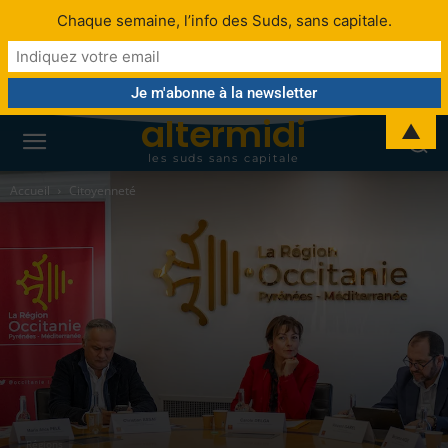
Chaque semaine, l’info des Suds, sans capitale.
altermidi
▲
les suds sans capitale
Accueil
Citoyenneté
Régions