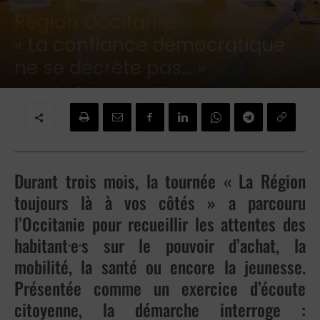
Région Occitanie:
« La confiance démocratique
ne se décrète pas… »
Par
Jean-Marie DINH
-
26 octobre 2025
Durant trois mois, la tournée « La Région
toujours là à vos côtés » a parcouru
l’Occitanie pour recueillir les attentes des
.
.
habitant
e
s sur le pouvoir d’achat, la
mobilité, la santé ou encore la jeunesse.
Présentée comme un exercice d’écoute
citoyenne, la démarche interroge :