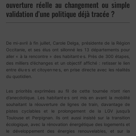
ouverture réelle au changement ou simple
validation d’une politique déjà tracée ?
De mi-avril à fin juillet, Carole Delga, présidente de la Région
Occitanie, et ses élus ont sillonné les 13 départements pour
.
.
aller « à la rencontre » des habitant
e
s. Près de 300 étapes,
des milliers d’échanges et un objectif affiché : retisser le lien
.
.
.
.
entre élu
e
s et citoyen
ne
s, en prise directe avec les réalités
du quotidien.
Les priorités exprimées au fil de cette tournée n’ont rien
.
.
d’anecdotique. Les habitant
e
s ont mis en avant la mobilité
souhaitant la réouverture de lignes de train, davantage de
pistes cyclables et le prolongement de la LGV jusqu’à
Toulouse et Perpignan. Ils ont aussi insisté sur la transition
écologique, avec la rénovation énergétique des logements et
le développement des énergies renouvelables, et sur la