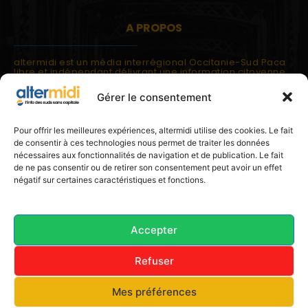
A PROPOS
altermidi est un média interrégional Occitanie-Sud Paca
libre et indépendant délivrant une information citoyenne
et participative.
Gérer le consentement
altermidi est ouvert sur les suds, la méditerranée,
l'europe.
altermidi aborde des thématiques globales évaluées à
Pour offrir les meilleures expériences, altermidi utilise des cookies. Le fait
partir des constats de terrain ou d'analyses à l'échelon
de consentir à ces technologies nous permet de traiter les données
local.
nécessaires aux fonctionnalités de navigation et de publication. Le fait
altermidi c'est l'information capitale, sans capitale.
de ne pas consentir ou de retirer son consentement peut avoir un effet
négatif sur certaines caractéristiques et fonctions.
Contactez nous:
contact@altermidi.org
Accepter
Refuser
© 2025 altermidi.org - Les amis d'altermidi
Mes préférences
Conditions générales
Politique de cookies (UE)
Avertissement