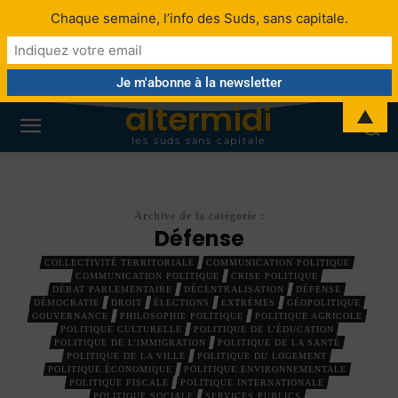
Chaque semaine, l’info des Suds, sans capitale.
altermidi
▲
les suds sans capitale
Archive de la catégorie :
Défense
COLLECTIVITÉ TERRITORIALE
COMMUNICATION POLITIQUE
COMMUNICATION POLITIQUE
CRISE POLITIQUE
DÉBAT PARLEMENTAIRE
DÉCENTRALISATION
DÉFENSE
DÉMOCRATIE
DROIT
ÉLECTIONS
EXTRÈMES
GÉOPOLITIQUE
GOUVERNANCE
PHILOSOPHIE POLITIQUE
POLITIQUE AGRICOLE
POLITIQUE CULTURELLE
POLITIQUE DE L'ÉDUCATION
POLITIQUE DE L'IMMIGRATION
POLITIQUE DE LA SANTÉ
POLITIQUE DE LA VILLE
POLITIQUE DU LOGEMENT
POLITIQUE ÉCONOMIQUE
POLITIQUE ENVIRONNEMENTALE
POLITIQUE FISCALE
POLITIQUE INTERNATIONALE
POLITIQUE SOCIALE
SERVICES PUBLICS