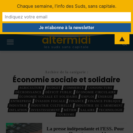
Chaque semaine, l’info des Suds, sans capitale.
altermidi
▲
les suds sans capitale
Archive de la catégorie :
Économie sociale et solidaire
AGRICULTURE
BUDGET
COMMERCE
CONJONCTURE
DÉCROISSANCE
DÉFICIT PUBLIC
ÉCONOMIE CIRCULAIRE
ÉCONOMIE SOCIALE ET SOLIDAIRE
EMPLOI
ÉNERGIE
ENTREPRISE
ÉVASION FISCALE
FINANCE
FINANCE PUBLIQUE
INDUSTRIE
INDUSTRIE CULTURELLE
INDUSTRIE DE L'ARMEMENT
INFLATION
INVESTISSEMENT
MÉTIER
SALAIRE
TECHNOLOGIE
TOURISME
La presse indépendante et l’ESS. Pour