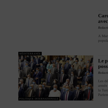
Caro
avec
Redact
A Mars
popula
MÉDITERRANÉE
Le p
poss
Redact
Les dé
armée 
la Tur
Parlem
POLITIQUE INTERNATIONALE