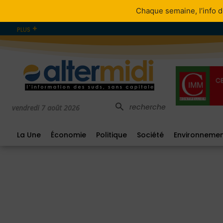
Chaque semaine, l’info d
PLUS
recherche
vendredi 7 août 2026
La Une
Économie
Politique
Société
Environneme