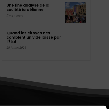
Une fine analyse de la
société israélienne
Il y a 4 jours
Quand les citoyen·nes
comblent un vide laissé par
l’État
29 juillet 2026