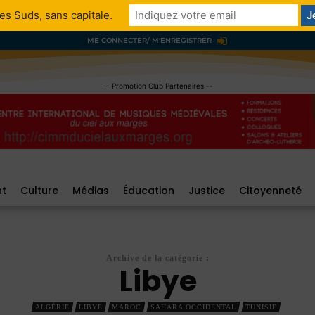
es Suds, sans capitale.
ME CONNECTER/ M'ENREGISTRER
-- Promotion Club Partenaires --
nt
Culture
Médias
Éducation
Justice
Citoyenneté
Archive de la catégorie :
Libye
ALGÉRIE
LIBYE
MAROC
SAHARA OCCIDENTAL
TUNISIE