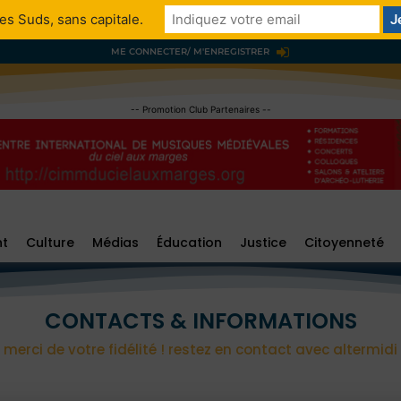
es Suds, sans capitale.
ME CONNECTER/ M'ENREGISTRER
-- Promotion Club Partenaires --
nt
Culture
Médias
Éducation
Justice
Citoyenneté
CONTACTS & INFORMATIONS
merci de votre fidélité ! restez en contact avec altermidi