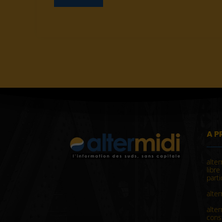
A P
alter
libr
parti
alter
alte
const