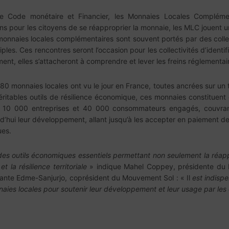
e Code monétaire et Financier, les Monnaies Locales Complémen
ns pour les citoyens de se réapproprier la monnaie, les MLC jouent 
 monnaies locales complémentaires sont souvent portés par des collect
ples. Ces rencontres seront l’occasion pour les collectivités d’identifie
nt, elles s’attacheront à comprendre et lever les freins réglementaires
80 monnaies locales ont vu le jour en France, toutes ancrées sur un t
itables outils de résilience économique, ces monnaies constituent é
 de 10 000 entreprises et 40 000 consommateurs engagés, couvran
d’hui leur développement, allant jusqu’à les accepter en paiement des
ues.
s outils économiques essentiels permettant non seulement la réappr
t la résilience territoriale
» indique Mahel Coppey, présidente du R
Dante Edme-Sanjurjo, coprésident du Mouvement Sol : « Il
est indispe
aies locales pour soutenir leur développement et leur usage par les co