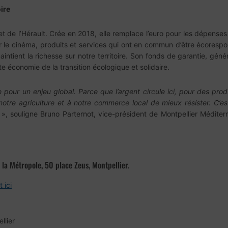
ire
et de l’Hérault. Crée en 2018, elle remplace l’euro pour les dépens
ar le cinéma, produits et services qui ont en commun d’être écoresp
aintient la richesse sur notre territoire. Son fonds de garantie, gé
e économie de la transition écologique et solidaire.
 pour un enjeu global. Parce que l’argent circule ici, pour des produ
 notre agriculture et à notre commerce local de mieux résister. C’
», souligne Bruno Parternot, vice-président de Montpellier Méditer
 la Métropole, 50 place Zeus, Montpellier.
 ici
llier