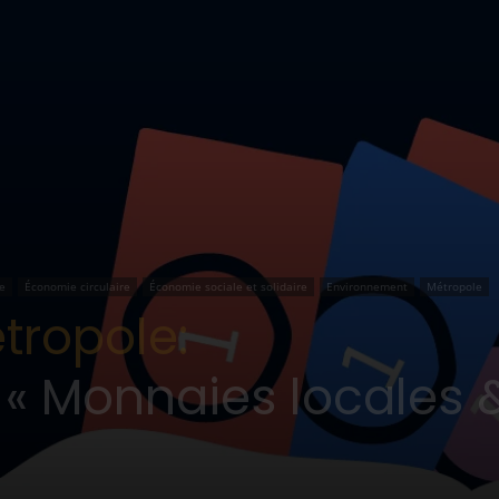
e
Économie circulaire
Économie sociale et solidaire
Environnement
Métropole
tropole:
« Monnaies locales &