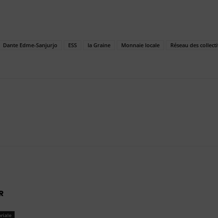
Dante Edme-Sanjurjo
ESS
la Graine
Monnaie locale
Réseau des collect
R
oriale