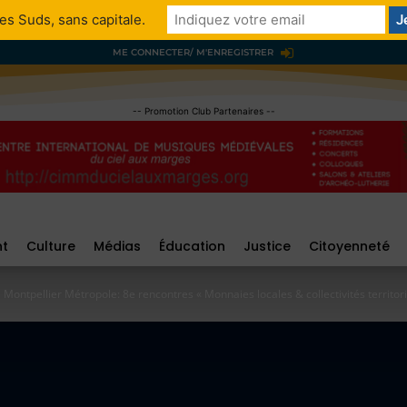
es Suds, sans capitale.
ME CONNECTER/ M'ENREGISTRER
-- Promotion Club Partenaires --
nt
Culture
Médias
Éducation
Justice
Citoyenneté
Montpellier Métropole: 8e rencontres « Monnaies locales & collectivités territori