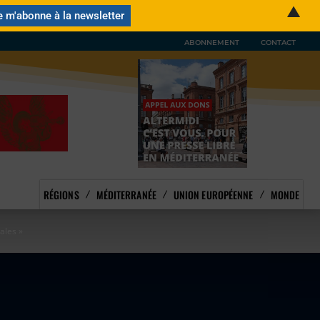
▲
ABONNEMENT
CONTACT
RÉGIONS
MÉDITERRANÉE
UNION EUROPÉENNE
MONDE
ales »