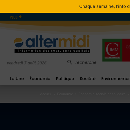
Chaque semaine, l’info d
PLUS
recherche
vendredi 7 août 2026
La Une
Économie
Politique
Société
Environneme
Accueil
Économie
Économie sociale et solidaire