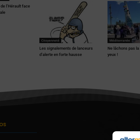
de l’Hérault face
iale
Citoyenneté
Méditerranée
Les signalements de lanceurs
Ne lâchons pas la f
d’alerte en forte hausse
yeux !
OS