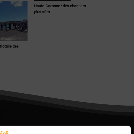
Haute-Garonne : des chantiers
plus sûrs
lottille des