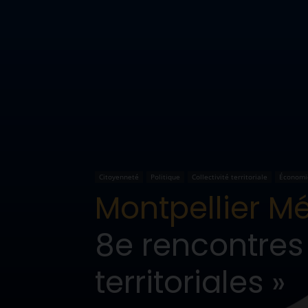
Citoyenneté
Politique
Collectivité territoriale
Économi
Montpellier Mé
8e rencontres 
territoriales »