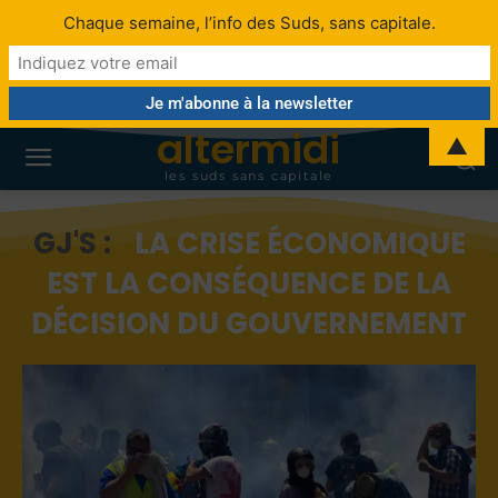
Chaque semaine, l’info des Suds, sans capitale.
altermidi
▲
les suds sans capitale
GJ'S :
LA CRISE ÉCONOMIQUE
EST LA CONSÉQUENCE DE LA
DÉCISION DU GOUVERNEMENT