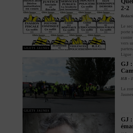
Quel
2-2
Redact
Le sec
porte 
contre
vers u
GILETS JAUNES
parten
Ligue 
GJ :
Cam
H.B
-
1
La zon
Jaunes
GILETS JAUNES
GJ :
éma