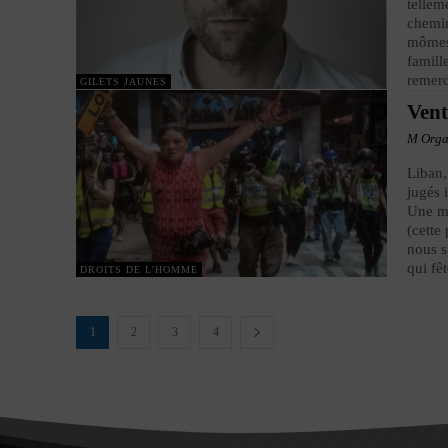
tellem
chemin
mômes,
famill
remerc
GILETS JAUNES
Vent
M Org
Liban,
jugés 
Une mê
(cette
nous s
qui fê
DROITS DE L'HOMME
1
2
3
4