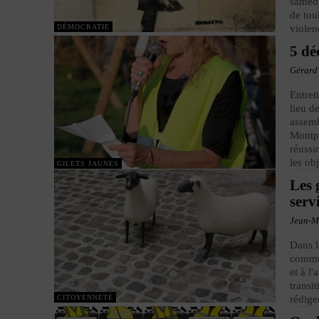
samedi
de tou
DÉMOCRATIE
violen
5 dé
Gérard
Entret
lieu d
assemb
Montpe
réussi
les ob
GILETS JAUNES
Les 
serv
Jean-M
Dans l
commun
et à l
transi
CITOYENNETÉ
rédige