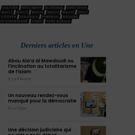
CULTURE
DOCUMENT
ÉCONOMIE
ÉDUCATION
MAG11
MAG12
MAG13
MAG14
MAG18
MAG2
 CITOYEN
POLITIQUE
PORTRAIT
RÉGIONS
ON EUROPÉENNE
VIDÉO
ZONE RURALE
Derniers articles en Une
Abou Ala’a al Mawdoudi ou
l’inclination au totalitarisme
de l’Islam
Il y a 8 heures
Un nouveau rendez-vous
manqué pour la démocratie
Il y a 1 jour
Une décision judiciaire qui