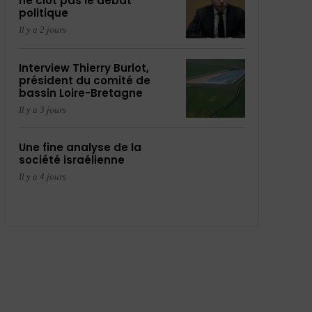
ne clôt pas le débat
politique
Il y a 2 jours
Interview Thierry Burlot,
président du comité de
bassin Loire-Bretagne
Il y a 3 jours
Une fine analyse de la
société israélienne
Il y a 4 jours