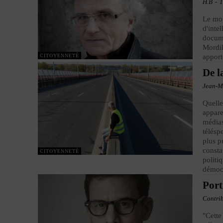
H.B
-
1
Le mou
d'inte
docume
Mordil
CITOYENNETÉ
apport
De l
Jean-M
Quelle
appare
médias
télésp
plus p
consta
CITOYENNETÉ
politi
démoc
Port
Contri
"Cette