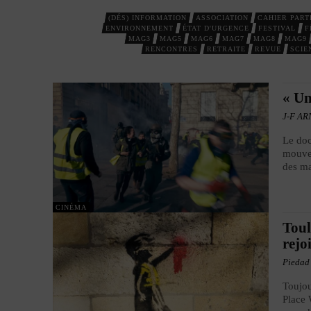
(DÉS) INFORMATION
ASSOCIATION
CAHIER PART
ENVIRONNEMENT
ÉTAT D'URGENCE
FESTIVAL
F
MAG3
MAG5
MAG6
MAG7
MAG8
MAG9
RENCONTRES
RETRAITE
REVUE
SCIE
« Un
J-F A
Le doc
mouvem
des ma
CINÉMA
Toul
rejo
Piedad
Toujou
Place 