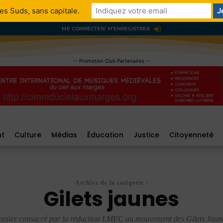
es Suds, sans capitale.
ME CONNECTER/ M'ENREGISTRER
-- Promotion Club Partenaires --
nt
Culture
Médias
Éducation
Justice
Citoyenneté
Archive de la catégorie :
Gilets jaunes
ssier consacré par la rédaction LMEC au mouvement des Gilets Jaun