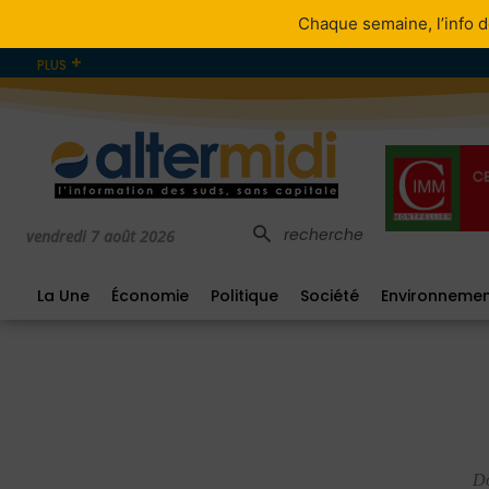
Chaque semaine, l’info d
PLUS
recherche
vendredi 7 août 2026
La Une
Économie
Politique
Société
Environneme
Do