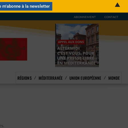
▲
ABONNEMENT
CONTACT
RÉGIONS
MÉDITERRANÉE
UNION EUROPÉENNE
MONDE
es.