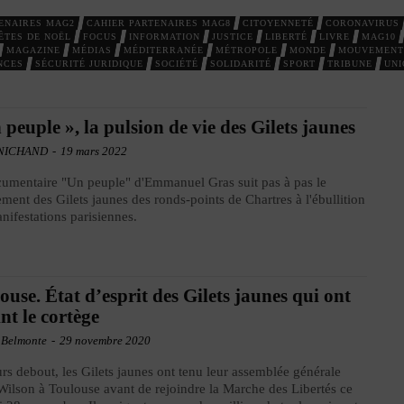
ENAIRES MAG2
CAHIER PARTENAIRES MAG8
CITOYENNETÉ
CORONAVIRUS
ÊTES DE NOËL
FOCUS
INFORMATION
JUSTICE
LIBERTÉ
LIVRE
MAG10
MAGAZINE
MÉDIAS
MÉDITERRANÉE
MÉTROPOLE
MONDE
MOUVEMENT
NCES
SÉCURITÉ JURIDIQUE
SOCIÉTÉ
SOLIDARITÉ
SPORT
TRIBUNE
UNI
 peuple », la pulsion de vie des Gilets jaunes
RNICHAND
-
19 mars 2022
umentaire "Un peuple" d'Emmanuel Gras suit pas à pas le
ent des Gilets jaunes des ronds-points de Chartres à l'ébullition
nifestations parisiennes.
ouse. État d’esprit des Gilets jaunes qui ont
int le cortège
 Belmonte
-
29 novembre 2020
rs debout, les Gilets jaunes ont tenu leur assemblée générale
Wilson à Toulouse avant de rejoindre la Marche des Libertés ce