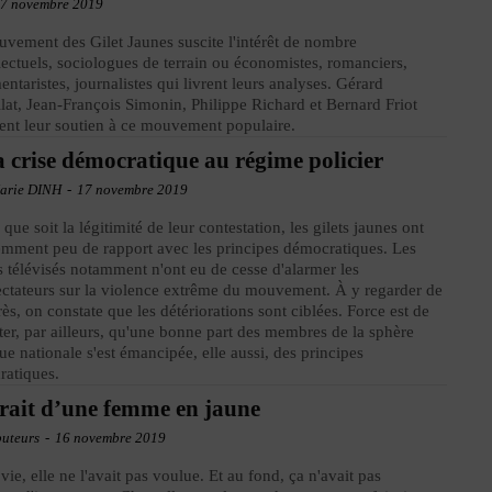
7 novembre 2019
vement des Gilet Jaunes suscite l'intérêt de nombre
llectuels, sociologues de terrain ou économistes, romanciers,
ntaristes, journalistes qui livrent leurs analyses. Gérard
lat, Jean-François Simonin, Philippe Richard et Bernard Friot
ent leur soutien à ce mouvement populaire.
a crise démocratique au régime policier
arie DINH
-
17 novembre 2019
 que soit la légitimité de leur contestation, les gilets jaunes ont
mment peu de rapport avec les principes démocratiques. Les
 télévisés notamment n'ont eu de cesse d'alarmer les
ectateurs sur la violence extrême du mouvement. À y regarder de
rès, on constate que les détériorations sont ciblées. Force est de
ter, par ailleurs, qu'une bonne part des membres de la sphère
que nationale s'est émancipée, elle aussi, des principes
ratiques.
rait d’une femme en jaune
buteurs
-
16 novembre 2019
 vie, elle ne l'avait pas voulue. Et au fond, ça n'avait pas