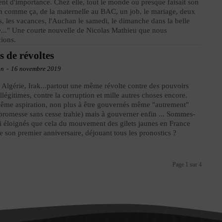
ent d'importance. Chez elle, tout le monde ou presque faisait son
 comme ça, de la maternelle au BAC, un job, le mariage, deux
 les vacances, l'Auchan le samedi, le dimanche dans la belle
e..." Une courte nouvelle de Nicolas Mathieu que nous
ions.
s de révoltes
an
-
16 novembre 2019
 Algérie, Irak...partout une même révolte contre des pouvoirs
illégitimes, contre la corruption et mille autres choses encore.
me aspiration, non plus à être gouvernés même "autrement"
 promesse sans cesse trahie) mais à gouverner enfin ... Sommes-
i éloignés que cela du mouvement des gilets jaunes en France
te son premier anniversaire, déjouant tous les pronostics ?
Page 1 sur 4