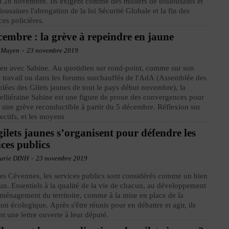
 28 novembre. Ils exigent comme des milliers de toulousains et
lousaines l'abrogation de la loi Sécurité Globale et la fin des
ces policières.
cembre : la grève à repeindre en jaune
 Mayen
-
23 novembre 2019
ien avec Sabine. Au quotidien sur rond-point, comme sur son
e travail ou dans les forums surchauffés de l'AdA (Assemblée des
lées des Gilets jaunes de tout le pays début novembre), la
lliéraine Sabine est une figure de proue des convergences pour
r une grève reconductible à partir du 5 décembre. Réflexion sur
jectifs, et les moyens
gilets jaunes s’organisent pour défendre les
ices publics
arie DINH
-
23 novembre 2019
es Cévennes, les services publics sont considérés comme un bien
. Essentiels à la qualité de la vie de chacun, au développement
'aménagement du territoire, comme à la mise en place de la
tion écologique. Après s'être réunis pour en débattre et agir, ils
nt une lettre ouverte à leur député.