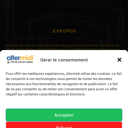
A PROPOS
altermidi est un média interrégional Occitanie-Sud Paca
libre et indépendant délivrant une information citoyenne
et participative.
Gérer le consentement
altermidi est ouvert sur les suds, la méditerranée,
l'europe.
altermidi aborde des thématiques globales évaluées à
Pour offrir les meilleures expériences, altermidi utilise des cookies. Le fait
partir des constats de terrain ou d'analyses à l'échelon
de consentir à ces technologies nous permet de traiter les données
local.
nécessaires aux fonctionnalités de navigation et de publication. Le fait
altermidi c'est l'information capitale, sans capitale.
de ne pas consentir ou de retirer son consentement peut avoir un effet
négatif sur certaines caractéristiques et fonctions.
Contactez nous:
contact@altermidi.org
Accepter
Refuser