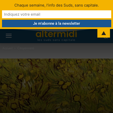
Chaque semaine, l’info des Suds, sans capitale.
altermidi
▲
les suds sans capitale
Accueil
Citoyenneté