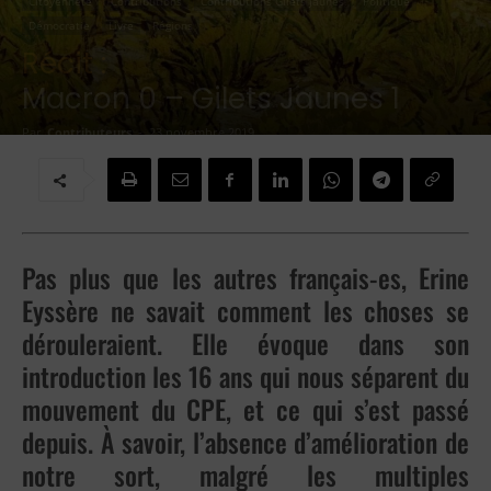
Citoyenneté
Contributions
Contributions Gilets jaunes
Politique
Démocratie
Livre
Régions
Récit :
Macron 0 – Gilets Jaunes 1
Par
Contributeurs
-
23 novembre 2019
Pas plus que les autres français-es, Erine
Eyssère ne savait comment les choses se
dérouleraient. Elle évoque dans son
introduction les 16 ans qui nous séparent du
mouvement du CPE, et ce qui s’est passé
depuis. À savoir, l’absence d’amélioration de
notre sort, malgré les multiples