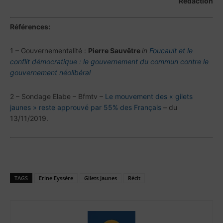
Rédaction
Références:
1 – Gouvernementalité :
Pierre
Sauvêtre
in
Foucault et le
conflit démocratique : le gouvernement du commun contre le
gouvernement néolibéral
2 – Sondage Elabe – Bfmtv –
Le mouvement des « gilets
jaunes » reste approuvé par 55% des Français
– du
13/11/2019.
TAGS
Erine Eyssère
Gilets Jaunes
Récit