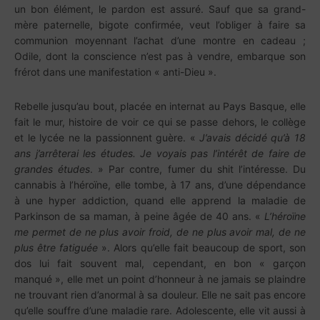
un bon élément, le pardon est assuré. Sauf que sa grand-
mère paternelle, bigote confirmée, veut l’obliger à faire sa
communion moyennant l’achat d’une montre en cadeau ;
Odile, dont la conscience n’est pas à vendre, embarque son
frérot dans une manifestation « anti-Dieu ».
Rebelle jusqu’au bout, placée en internat au Pays Basque, elle
fait le mur, histoire de voir ce qui se passe dehors, le collège
et le lycée ne la passionnent guère. «
J’avais décidé qu’à 18
ans j’arrêterai les études. Je voyais pas l’intérêt de faire de
grandes études
. » Par contre, fumer du shit l’intéresse. Du
cannabis à l’héroïne, elle tombe, à 17 ans, d’une dépendance
à une hyper addiction, quand elle apprend la maladie de
Parkinson de sa maman, à peine âgée de 40 ans. «
L’héroïne
me permet de ne plus avoir froid, de ne plus avoir mal, de ne
plus être fatiguée
». Alors qu’elle fait beaucoup de sport, son
dos lui fait souvent mal, cependant, en bon « garçon
manqué », elle met un point d’honneur à ne jamais se plaindre
ne trouvant rien d’anormal à sa douleur. Elle ne sait pas encore
qu’elle souffre d’une maladie rare. Adolescente, elle vit aussi à