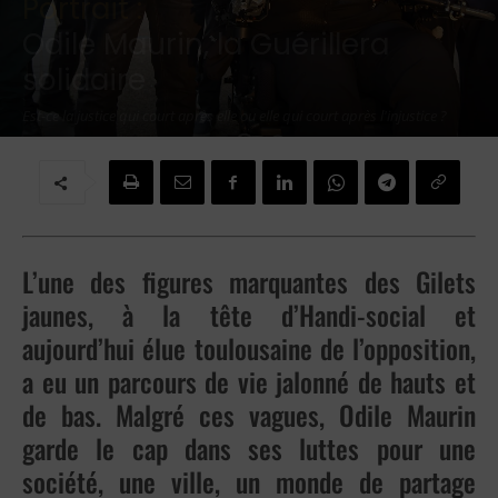
Portrait :
Odile Maurin, la Guérillera
solidaire
Est-ce la justice qui court après elle ou elle qui court après l'injustice ?
Par
Piedad Belmonte
-
18 mars 2021
L’une des figures marquantes des Gilets
jaunes, à la tête d’Handi-social et
aujourd’hui élue toulousaine de l’opposition,
a eu un parcours de vie jalonné de hauts et
de bas. Malgré ces vagues, Odile Maurin
garde le cap dans ses luttes pour une
société, une ville, un monde de partage