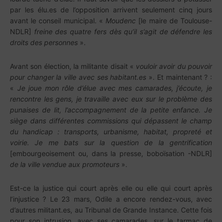
par les élu.es de l’opposition arrivent seulement cinq jours
avant le conseil municipal. «
Moudenc
[le maire de Toulouse-
NDLR]
freine des quatre fers dès qu’il s’agit de défendre les
droits des personnes
».
Avant son élection, la militante disait «
vouloir avoir du pouvoir
pour changer la ville avec ses habitant.es
». Et maintenant ? :
«
Je joue mon rôle d’élue avec mes camarades, j’écoute, je
rencontre les gens, je travaille avec eux sur le problème des
punaises de lit, l’accompagnement de la petite enfance. Je
siège dans différentes commissions qui dépassent le champ
du handicap : transports, urbanisme, habitat, propreté et
voirie. Je me bats sur la question de la gentrification
[embourgeoisement ou, dans la presse, boboïsation -NDLR]
de la ville vendue aux promoteurs
».
Est-ce la justice qui court après elle ou elle qui court après
l’injustice ? Le 23 mars, Odile a encore rendez-vous, avec
d’autres militant.es, au Tribunal de Grande Instance. Cette fois
pour son intrusion, avec ses camarades, sur le tarmac de