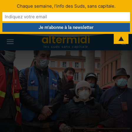
Chaque semaine, l’info des Suds, sans capitale.
altermidi
▲
les suds sans capitale
Société
Handicap
Portrait
Régions