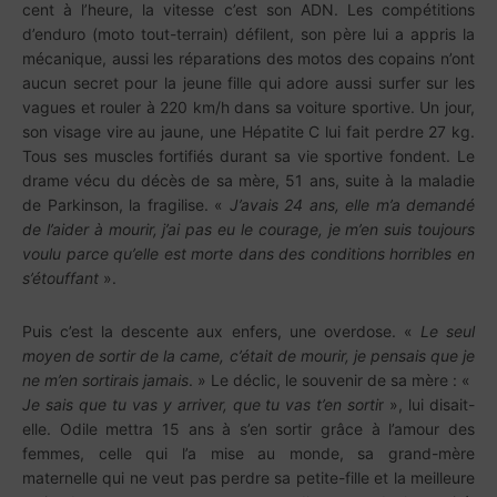
cent à l’heure, la vitesse c’est son ADN. Les compétitions
d’enduro (moto tout-terrain) défilent, son père lui a appris la
mécanique, aussi les réparations des motos des copains n’ont
aucun secret pour la jeune fille qui adore aussi surfer sur les
vagues et rouler à 220 km/h dans sa voiture sportive. Un jour,
son visage vire au jaune, une Hépatite C lui fait perdre 27 kg.
Tous ses muscles fortifiés durant sa vie sportive fondent. Le
drame vécu du décès de sa mère, 51 ans, suite à la maladie
de Parkinson, la fragilise. «
J’avais 24 ans, elle m’a demandé
de l’aider à mourir, j’ai pas eu le courage, je m’en suis toujours
voulu parce qu’elle est morte dans des conditions horribles en
s’étouffant
».
Puis c’est la descente aux enfers, une overdose. «
Le seul
moyen de sortir de la came, c’était de mourir, je pensais que je
ne m’en sortirais jamais
. » Le déclic, le souvenir de sa mère : «
Je sais que tu vas y arriver, que tu vas t’en sorti
r », lui disait-
elle. Odile mettra 15 ans à s’en sortir grâce à l’amour des
femmes, celle qui l’a mise au monde, sa grand-mère
maternelle qui ne veut pas perdre sa petite-fille et la meilleure