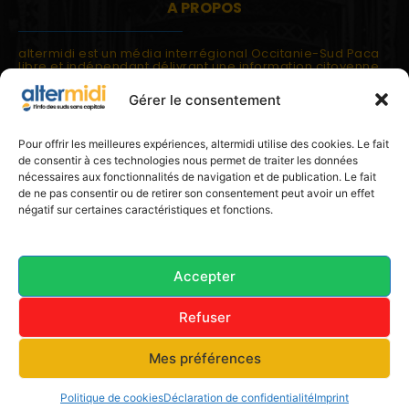
A PROPOS
altermidi est un média interrégional Occitanie-Sud Paca
libre et indépendant délivrant une information citoyenne
et participative.
Gérer le consentement
altermidi est ouvert sur les suds, la méditerranée,
l'europe.
altermidi aborde des thématiques globales évaluées à
Pour offrir les meilleures expériences, altermidi utilise des cookies. Le fait
partir des constats de terrain ou d'analyses à l'échelon
de consentir à ces technologies nous permet de traiter les données
local.
nécessaires aux fonctionnalités de navigation et de publication. Le fait
altermidi c'est l'information capitale, sans capitale.
de ne pas consentir ou de retirer son consentement peut avoir un effet
négatif sur certaines caractéristiques et fonctions.
Contactez nous:
contact@altermidi.org
Accepter
Refuser
© 2025 altermidi.org - Les amis d'altermidi
Mes préférences
Conditions générales
Politique de cookies (UE)
Avertissement
Déclaration de confidentialité (UE)
Imprint
Politique de cookies
Déclaration de confidentialité
Imprint