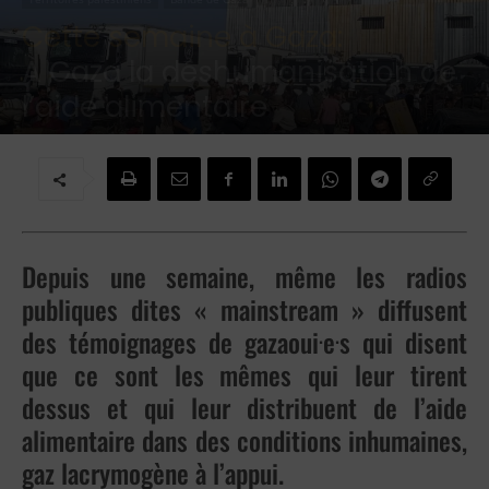
Cette semaine à Gaza:
À Gaza la déshumanisation de
l’aide alimentaire
Par
Brigitte Challande
-
3 juin 2025
Depuis une semaine, même les radios
publiques dites « mainstream » diffusent
.
.
des témoignages de gazaoui
e
s qui disent
que ce sont les mêmes qui leur tirent
dessus et qui leur distribuent de l’aide
alimentaire dans des conditions inhumaines,
gaz lacrymogène à l’appui.