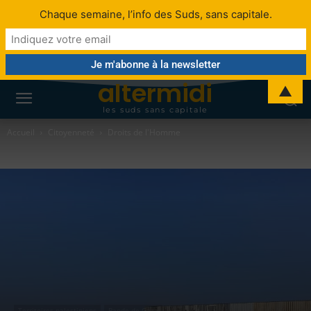
Chaque semaine, l’info des Suds, sans capitale.
altermidi
▲
les suds sans capitale
Accueil
Citoyenneté
Droits de l'Homme
Territoires palestiniens
Bande de Gaza