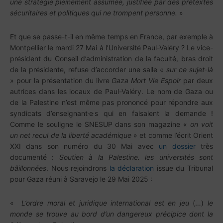
une stratégie pleinement assumée, justifiée par des prétextes
sécuritaires et politiques qui ne trompent personne.
»
Et que se passe-t-il en même temps en France, par exemple à
Montpellier le mardi 27 Mai à l’Université Paul-Valéry ? Le vice-
président du Conseil d’administration de la faculté, bras droit
de la présidente, refuse d’accorder une salle «
sur ce sujet-là
» pour la présentation du livre
Gaza Mort Vie Espoir
par deux
autrices dans les locaux de Paul-Valéry. Le nom de Gaza ou
de la Palestine n’est même pas prononcé pour répondre aux
.
.
syndicats d’enseignant
e
s qui en faisaient la demande !
Comme le souligne le SNESUP dans son magazine «
on voit
un net recul de la liberté académique
» et comme l’écrit Orient
XXI dans son numéro du 30 Mai avec
un dossier
très
documenté :
Soutien à la Palestine. les universités sont
bâillonnées
. Nous rejoindrons
la déclaration
issue du Tribunal
pour Gaza réuni à Saravejo le 29 Mai 2025 :
«
L’ordre moral et juridique international est en jeu
(…)
le
monde se trouve au bord d’un dangereux précipice dont la