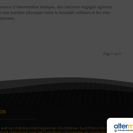
bsence d’intervention étatique, des citoyens engagés agissent
une barrière physique entre la brutalité militaire et les vies
iniennes.
Page 1 sur 6
OS
i est un média interrégional Occitanie-Sud Paca libre et
ant délivrant une information citoyenne et participative.