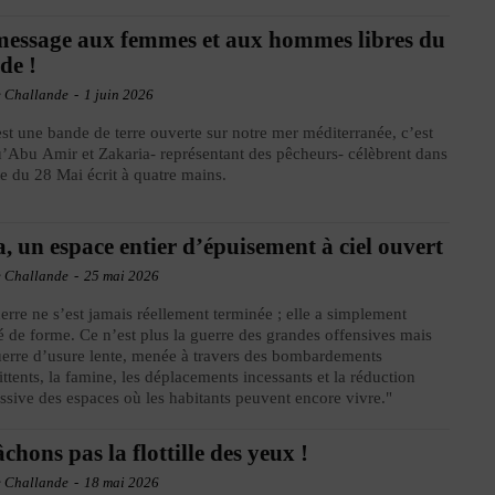
essage aux femmes et aux hommes libres du
de !
e Challande
-
1 juin 2026
st une bande de terre ouverte sur notre mer méditerranée, c’est
’Abu Amir et Zakaria- représentant des pêcheurs- célèbrent dans
te du 28 Mai écrit à quatre mains.
, un espace entier d’épuisement à ciel ouvert
e Challande
-
25 mai 2026
erre ne s’est jamais réellement terminée ; elle a simplement
 de forme. Ce n’est plus la guerre des grandes offensives mais
erre d’usure lente, menée à travers des bombardements
ittents, la famine, les déplacements incessants et la réduction
ssive des espaces où les habitants peuvent encore vivre."
âchons pas la flottille des yeux !
e Challande
-
18 mai 2026