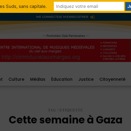
es Suds, sans capitale.
ME CONNECTER/ M'ENREGISTRER
-- Promotion Club Partenaires --
nt
Culture
Médias
Éducation
Justice
Citoyenneté
TAG / ETIQUETTE
Cette semaine à Gaza