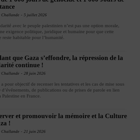
stance
e Challande
-
5 juillet 2026
idarité avec le peuple palestinien n’est pas une option morale,
une exigence politique, juridique et humaine pour que cette
e reste habitable pour l’humanité.
ant que Gaza s’effondre, la répression de la
darité continue !
e Challande
-
28 juin 2026
 pour objectif de recenser les tentatives et les cas de mise sous
e d’événements, de publications ou de prises de parole en lien
a Palestine en France.
erver et promouvoir la mémoire et la Culture
za !
e Challande
-
21 juin 2026