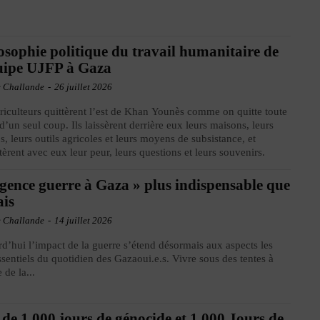
osophie politique du travail humanitaire de
uipe UJFP à Gaza
e Challande
-
26 juillet 2026
riculteurs quittèrent l’est de Khan Younès comme on quitte toute
 d’un seul coup. Ils laissèrent derrière eux leurs maisons, leurs
, leurs outils agricoles et leurs moyens de subsistance, et
èrent avec eux leur peur, leurs questions et leurs souvenirs.
gence guerre à Gaza » plus indispensable que
ais
e Challande
-
14 juillet 2026
d’hui l’impact de la guerre s’étend désormais aux aspects les
ssentiels du quotidien des Gazaoui.e.s. Vivre sous des tentes à
 de la...
 de 1 000 jours de génocide et 1 000 Jours de