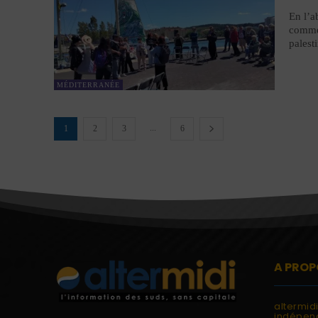
En l’a
comme 
palest
MÉDITERRANÉE
...
1
2
3
6
A PROP
altermid
indépend