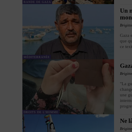
BANDE DE GAZA
Un m
mon
Brigitt
Gaza e
que qu
ce tex
MÉDITERRANÉE
Gaza
Brigitt
"La gu
changé
une gu
interm
progre
DROITS DE L'HOMME
Ne l
Brigitt