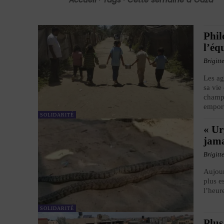
Phil
l’éq
Brigitt
Les ag
sa vie
champs
emport
SOLIDARITÉ
« Ur
jam
Brigitt
Aujour
plus e
l’heure
SOLIDARITÉ
Plus