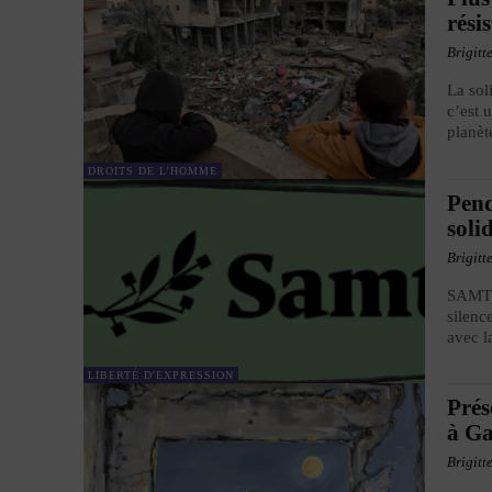
rési
Brigitt
La sol
c’est 
planèt
DROITS DE L'HOMME
Pend
soli
Brigitt
SAMT a
silenc
avec l
LIBERTÉ D'EXPRESSION
Prés
à Ga
Brigitt