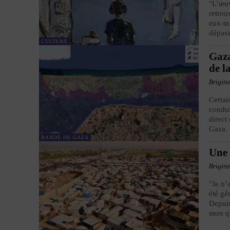
"L’œuv
retrou
eux-mê
dépass
CULTURE
Gaza
de l
Brigitt
Certai
condui
direct
Gaza.
BANDE DE GAZA
Une 
Brigitt
"Je n’
été gé
Depuis
mon qu