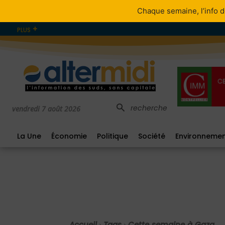
Chaque semaine, l’info d
PLUS
recherche
vendredi 7 août 2026
La Une
Économie
Politique
Société
Environneme
Accueil
Tags
Cette semaine à Gaza