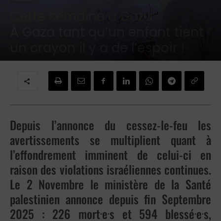
Cette semaine à Gaza:
À Gaza tant qu’un enfant tient
un crayon il y a de l’espoir !
Par
Brigitte Challande
-
3 novembre 2025
Depuis l’annonce du cessez-le-feu les
avertissements se multiplient quant à
l’effondrement imminent de celui-ci en
raison des violations israéliennes continues.
Le 2 Novembre le ministère de la Santé
palestinien annonce depuis fin Septembre
.
.
.
.
2025 : 226 mort
e
s et 594 blessé
e
s,