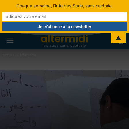
Chaque semaine, l’info des Suds, sans capitale.
altermidi
▲
les suds sans capitale
Accueil
Éducation
Éducation