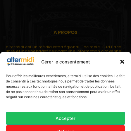
A PROPOS
altermidi est un média interrégional Occitanie-Sud Paca
libre et indépendant délivrant une information citoyenne
et participative.
Gérer le consentement
altermidi est ouvert sur les suds, la méditerranée,
l'europe.
altermidi aborde des thématiques globales évaluées à
Pour offrir les meilleures expériences, altermidi utilise des cookies. Le fait
partir des constats de terrain ou d'analyses à l'échelon
de consentir à ces technologies nous permet de traiter les données
local.
nécessaires aux fonctionnalités de navigation et de publication. Le fait
altermidi c'est l'information capitale, sans capitale.
de ne pas consentir ou de retirer son consentement peut avoir un effet
négatif sur certaines caractéristiques et fonctions.
Contactez nous:
contact@altermidi.org
Accepter