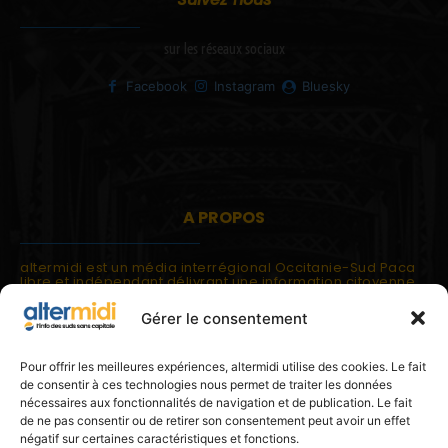
sur les réseaux sociaux
Facebook
Instagram
Bluesky
A PROPOS
altermidi est un média interrégional Occitanie-Sud Paca
libre et indépendant délivrant une information citoyenne
et participative.
Gérer le consentement
altermidi est ouvert sur les suds, la méditerranée,
l'europe.
altermidi aborde des thématiques globales évaluées à
Pour offrir les meilleures expériences, altermidi utilise des cookies. Le fait
partir des constats de terrain ou d'analyses à l'échelon
de consentir à ces technologies nous permet de traiter les données
local.
nécessaires aux fonctionnalités de navigation et de publication. Le fait
altermidi c'est l'information capitale, sans capitale.
de ne pas consentir ou de retirer son consentement peut avoir un effet
négatif sur certaines caractéristiques et fonctions.