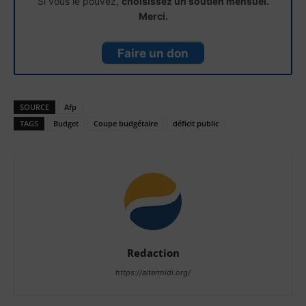
Si vous le pouvez,
choisissez un soutien mensuel.
Merci.
Faire un don
SOURCE
Afp
TAGS
Budget
Coupe budgétaire
déficit public
Redaction
https://altermidi.org/