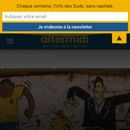
Chaque semaine, l’info des Suds, sans capitale.
altermidi
▲
les suds sans capitale
Accueil
Économie
Budget
Économie
Budget
Déficit budgétaire: