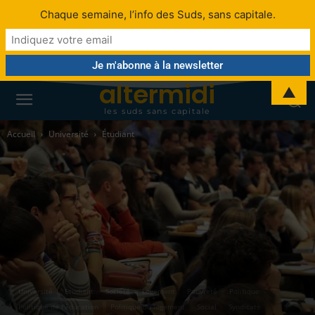
Chaque semaine, l’info des Suds, sans capitale.
altermidi
▲
les suds sans capitale
Accueil
Université
Étudiant
Université
Étudiant
Société
Logement
Pauvreté
Politique
Politique de l'éducation
Politique du logement
Social
Syndicats