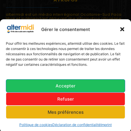
altermidi est un média interrégional Occitanie-Sud Paca
libre et indépendant délivrant une information citoyenne
et participative.
Gérer le consentement
altermidi est ouvert sur les suds, la méditerranée,
l'europe.
altermidi aborde des thématiques globales évaluées à
Pour offrir les meilleures expériences, altermidi utilise des cookies. Le fait
partir des constats de terrain ou d'analyses à l'échelon
de consentir à ces technologies nous permet de traiter les données
local.
nécessaires aux fonctionnalités de navigation et de publication. Le fait
altermidi c'est l'information capitale, sans capitale.
de ne pas consentir ou de retirer son consentement peut avoir un effet
négatif sur certaines caractéristiques et fonctions.
Contactez nous:
contact@altermidi.org
Accepter
Refuser
© 2025 altermidi.org - Les amis d'altermidi
Mes préférences
Conditions générales
Politique de cookies (UE)
Avertissement
Déclaration de confidentialité (UE)
Imprint
Politique de cookies
Déclaration de confidentialité
Imprint