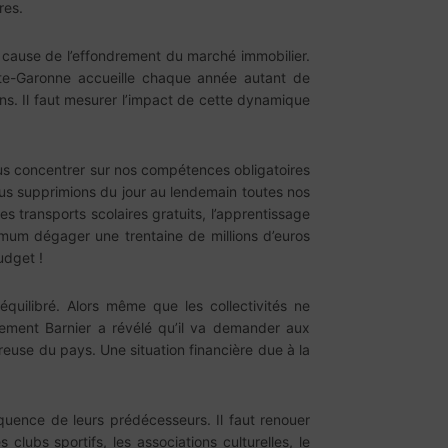
res.
cause de l’effondrement du marché immobilier.
ute-Garonne accueille chaque année autant de
ns. Il faut mesurer l’impact de cette dynamique
nous concentrer sur nos compétences obligatoires
ous supprimions du jour au lendemain toutes nos
s transports scolaires gratuits, l’apprentissage
ximum dégager une trentaine de millions d’euros
udget !
quilibré. Alors même que les collectivités ne
nement Barnier a révélé qu’il va demander aux
reuse du pays. Une situation financière due à la
uence de leurs prédécesseurs. Il faut renouer
clubs sportifs, les associations culturelles, le