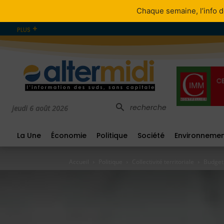
Chaque semaine, l’info d
PLUS
recherche
jeudi 6 août 2026
La Une
Économie
Politique
Société
Environneme
Accueil
Politique
Collectivité territoriale
Budget 