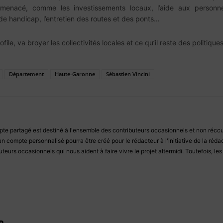
t menacé, comme les investissements locaux, l’aide aux person
e handicap, l’entretien des routes et des ponts…
 profile, va broyer les collectivités locales et ce qu’il reste des politiq
Département
Haute-Garonne
Sébastien Vincini
e partagé est destiné à l'ensemble des contributeurs occasionnels et non réccur
un compte personnalisé pourra être créé pour le rédacteur à l'initiative de la ré
teurs occasionnels qui nous aident à faire vivre le projet altermidi. Toutefois, le