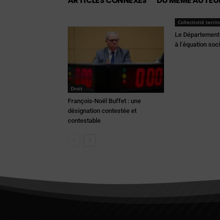
ARTICLES CONNEXES
DU MÊME AUTEU
Collectivité territ
Le Département 
à l’équation soc
Droit
François-Noël Buffet : une
désignation contestée et
contestable