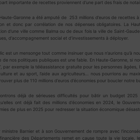
 part importante de recettes proviennent d’une part des frais de notai
Haute-Garonne a été amputé de 253 millions d’euros de recettes à 
ion et donc par corrélation de nos dépenses obligatoires. La Ha
ion d’une ville comme Balma ou de deux fois la ville de Saint-Gaude
es, d’accompagnement social et d’investissements à déployer.
public est un mensonge tout comme insinuer que nous n’aurions qu’à 
e de nos politiques publiques est une fable. En Haute-Garonne, si n
”, par exemple la téléassistance gratuite pour les personnes âgées, le
a culture et au sport, l’aide aux agriculteurs… nous pourrions au ma
ouver plus de 110 millions d’euros d’économies pour boucler notre b
ontrons déjà de sérieuses difficultés pour bâtir un budget 2025 é
qu’elles ont déjà fait des millions d’économies en 2024, le Gouver
onomies de plus en 2025 pour redresser la situation économique désast
inistre Barnier et à son Gouvernement de rompre avec l’inconséq
inancière des Départements remet en cause toute la vie locale, les 