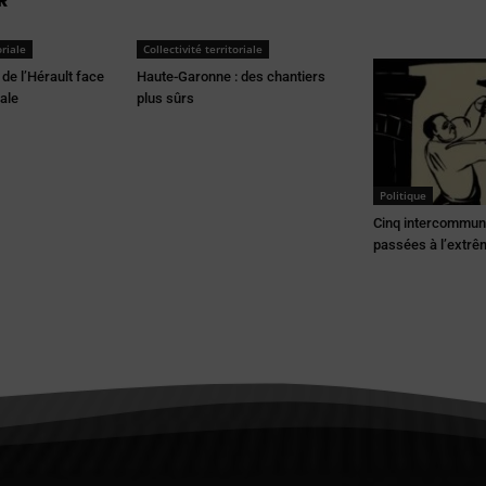
R
oriale
Collectivité territoriale
de l’Hérault face
Haute-Garonne : des chantiers
iale
plus sûrs
Politique
Cinq intercommuna
passées à l’extrê