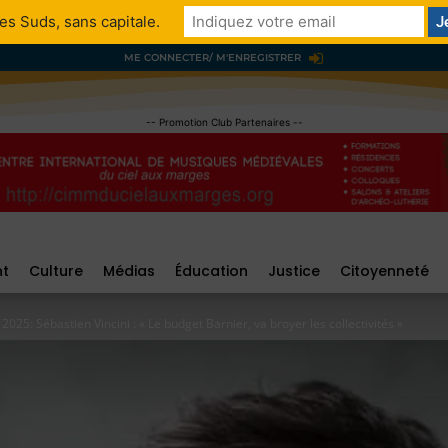
es Suds, sans capitale.
ME CONNECTER/ M'ENREGISTRER
-- Promotion Club Partenaires --
nt
Culture
Médias
Éducation
Justice
Citoyenneté
2025: Sébastien Vincini : « Le budget Barnier, va broyer les collectivités »