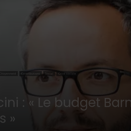
Citoyenneté
Contributions
Social
Crise sociale
ini : « Le budget Barn
s »