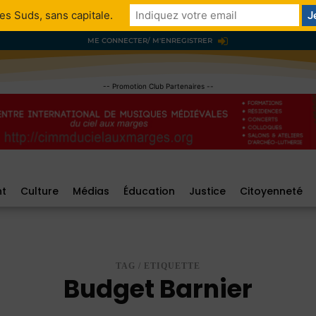
es Suds, sans capitale.
ME CONNECTER/ M'ENREGISTRER
-- Promotion Club Partenaires --
nt
Culture
Médias
Éducation
Justice
Citoyenneté
TAG / ETIQUETTE
Budget Barnier