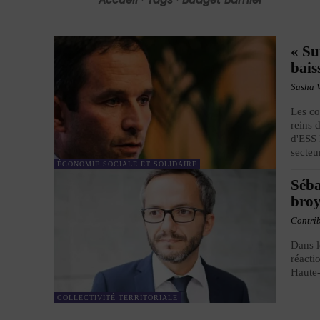
« Su
bais
Sasha 
Les co
reins 
d'ESS 
secteu
ÉCONOMIE SOCIALE ET SOLIDAIRE
Séba
broy
Contri
Dans l
réacti
Haute
COLLECTIVITÉ TERRITORIALE