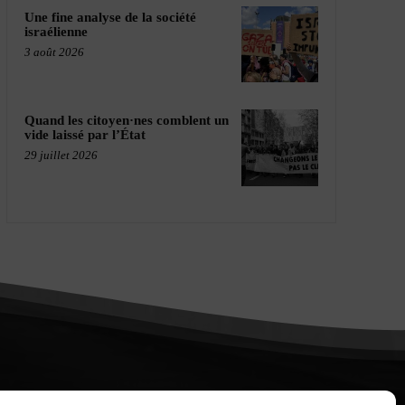
Une fine analyse de la société
israélienne
3 août 2026
Quand les citoyen·nes comblent un
vide laissé par l’État
29 juillet 2026