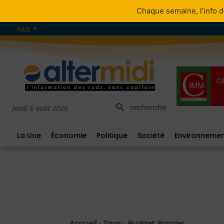
Chaque semaine, l’info d
PLUS
recherche
jeudi 6 août 2026
La Une
Économie
Politique
Société
Environneme
Accueil
Tags
Budget Barnier