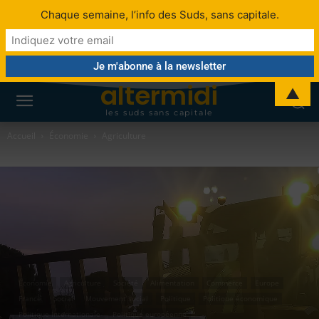
Chaque semaine, l’info des Suds, sans capitale.
altermidi
▲
les suds sans capitale
Accueil
Économie
Agriculture
Économie
Agriculture
Société
Alimentation
Commerce
Europe
France
Social
Mouvement social
Politique
Politique économique
Politique Internationale
Politique européenne