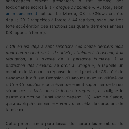
handicapées étaient présentées à tort comme des
toxicomanes accros à la «
drogue du zombie
»
.
Au total, selon
un recensement
fait par Le Monde, C8 et CNews ont été
depuis 2012 rappelées à l’ordre à 44 reprises, avec une très
forte accélération des sanctions ces quatre dernières années
(28 rappels à l’ordre).
« C8 en est déjà à sept sanctions ces douze derniers mois
pour non-respect de la vie privée, atteintes à l’honneur, à la
réputation, à la dignité de la personne humaine, à la
protection des mineurs, au droit à l’image »
, a rappelé un
membre de l’Arcom. La réponse des dirigeants de C8 a été de
s’engager à diffuser l’émission d’Hanouna avec un différé de
«
15 à 45 minutes
» pour éventuellement supprimer certaines
séquences. «
Mais nous le ferons à regret
», a souligné le
patron du groupe Canal (dont dépend C8), Maxime Saada,
qui a expliqué combien le «
vrai
» direct était le carburant de
l’audience…
Cette proposition a paru laisser de marbre les membres de