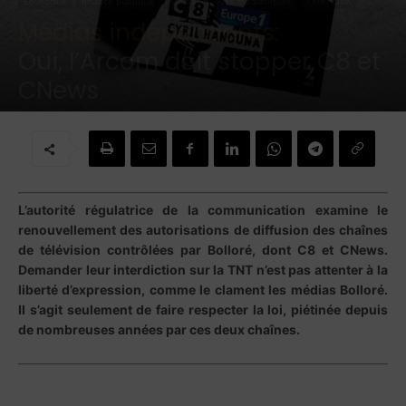
Économie
finance publique
Médias
Arts médiatiques
Télévision
Médias indépendants:
Oui, l’Arcom doit stopper C8 et
CNews
Par
Contributeurs
-
10 juillet 2024
L’autorité régulatrice de la communication examine le
renouvellement des autorisations de diffusion des chaînes
de télévision contrôlées par Bolloré, dont C8 et CNews.
Demander leur interdiction sur la TNT n’est pas attenter à la
liberté d’expression, comme le clament les médias Bolloré.
Il s’agit seulement de faire respecter la loi, piétinée depuis
de nombreuses années par ces deux chaînes.