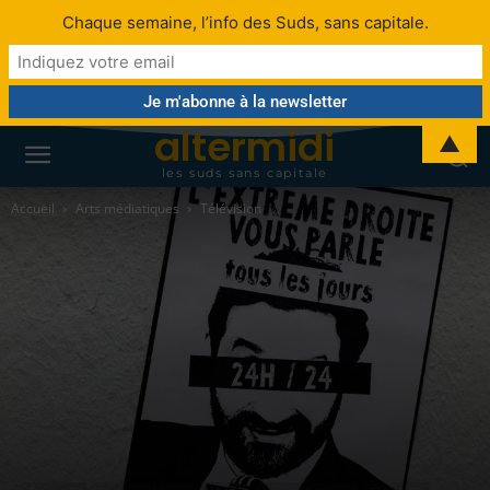
Chaque semaine, l’info des Suds, sans capitale.
altermidi
▲
les suds sans capitale
Accueil
Arts médiatiques
Télévision