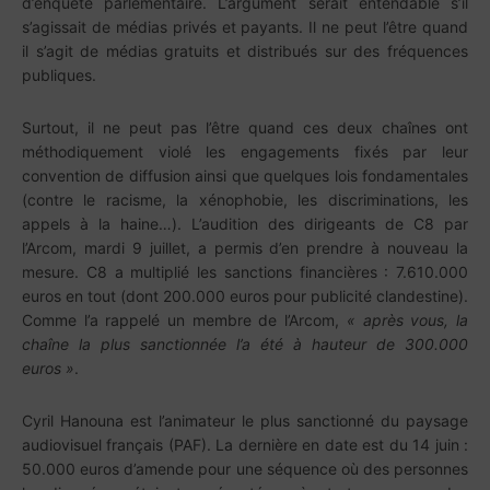
d’enquête parlementaire. L’argument serait entendable s’il
s’agissait de médias privés et payants. Il ne peut l’être quand
il s’agit de médias gratuits et distribués sur des fréquences
publiques.
Surtout, il ne peut pas l’être quand ces deux chaînes ont
méthodiquement violé les engagements fixés par leur
convention de diffusion ainsi que quelques lois fondamentales
(contre le racisme, la xénophobie, les discriminations, les
appels à la haine…). L’audition des dirigeants de C8 par
l’Arcom, mardi 9 juillet, a permis d’en prendre à nouveau la
mesure. C8 a multiplié les sanctions financières : 7.610.000
euros en tout (dont 200.000 euros pour publicité clandestine).
Comme l’a rappelé un membre de l’Arcom,
« après vous, la
chaîne la plus sanctionnée l’a été à hauteur de 300.000
euros »
.
Cyril Hanouna est l’animateur le plus sanctionné du paysage
audiovisuel français (PAF). La dernière en date est du 14 juin :
50.000 euros d’amende pour une séquence où des personnes