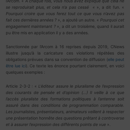
l’Arcom. «
À chaque fois, vous nous avez expliqué que cela ne
se reproduirait plus, et cela n’a pas cessé
«
», a dit l’un. «
Pourquoi croire que vous ferez tout ce que vous n’avez pas
fait ces dernières années ?
», a ajouté un autre. «
Pourquoi cet
engagement maintenant ?
», a dit un troisième, quand il aurait
pu être mis en application il y a des années.
Sanctionnée par l’Arcom à 16 reprises depuis 2019, CNews
illustre jusqu’à la caricature ces violations répétées des
obligations prévues dans sa convention de diffusion (
elle peut
être lue ici
). Ce texte les énonce pourtant clairement, en voici
quelques exemples :
Article 2-3-2 : «
L’éditeur assure le pluralisme de l’expression
des courants de pensée et d’opinion (…) Il veille à ce que
l’accès pluraliste des formations politiques à l’antenne soit
assuré dans des conditions de programmation comparable.
Les journalistes, présentateurs, animateurs veillent à respecter
une présentation honnête des questions prêtant à controverse
et à assurer l’expression des différents points de vue
».