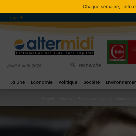
Chaque semaine, l’info d
PLUS
recherche
jeudi 6 août 2026
La Une
Économie
Politique
Société
Environneme
Accueil
Médias
Audiovisuel public: L’indépendance 