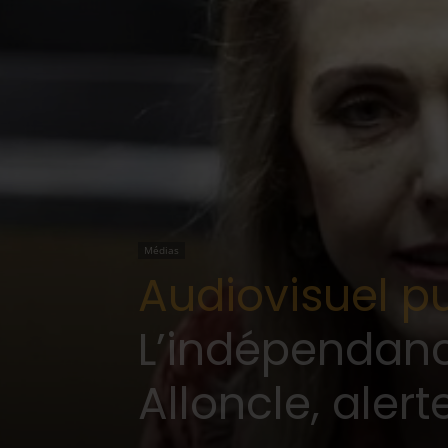
Médias
Audiovisuel pu
L’indépendanc
Alloncle, alert