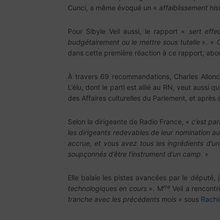
Cunci, a même évoqué un «
affaiblissement his
Pour Sibyle Veil aussi, le rapport «
sert effe
budgétairement ou le mettre sous tutelle
». «
C
dans cette première réaction à ce rapport, ab
À travers 69 recommandations, Charles Alloncle 
L’élu, dont le parti est allié au RN, veut aussi
des Affaires culturelles du Parlement, et après 
Selon la dirigeante de Radio France, «
c’est par
les dirigeants redevables de leur nomination a
accrue, et vous avez tous les ingrédients d’u
soupçonnés d’être l’instrument d’un camp
. »
Elle balaie les pistes avancées par le député,
me
technologiques en cours
». M
Veil a rencontr
tranche avec les précédents mois
» sous
Rachi