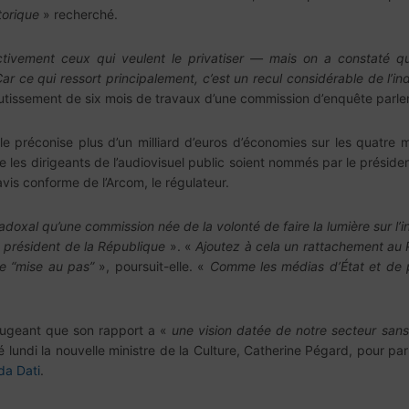
torique
» recherché.
ctivement ceux qui veulent le privatiser — mais on a constaté qu
ar ce qui ressort principalement, c’est un recul considérable de l
outissement de six mois de travaux d’une commission d’enquête parle
préconise plus d’un milliard d’euros d’économies sur les quatre mill
 que les dirigeants de l’audiovisuel public soient nommés par le prés
avis conforme de l’Arcom, le régulateur.
adoxal qu’une commission née de la volonté de faire la lumière sur l’
u président de la République
». «
Ajoutez à cela un rattachement au P
ne “mise au pas”
», poursuit-elle. «
Comme les médias d’État et de p
 jugeant que son rapport a «
une vision datée de notre secteur sa
é lundi la nouvelle ministre de la Culture, Catherine Pégard, pour pa
da Dati
.