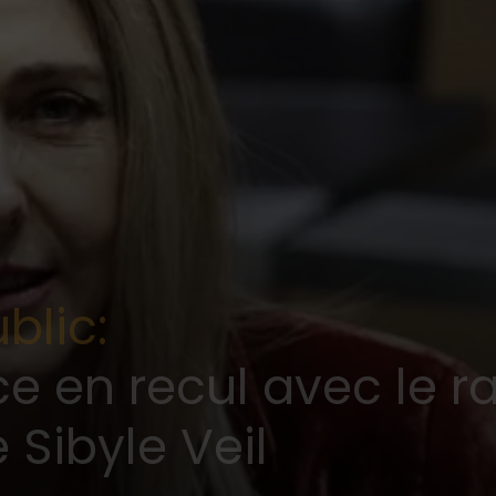
blic:
e en recul avec le r
e Sibyle Veil