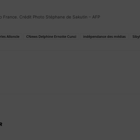
adio France. Crédit Photo Stéphane de Sakutin – AFP
les Alloncle
CNews Delphine Ernotte Cunci
indépendance des médias
Siby
R