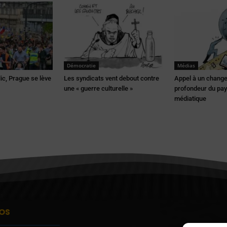
Démocratie
Médias
ic, Prague se lève
Les syndicats vent debout contre
Appel à un chang
une « guerre culturelle »
profondeur du pa
médiatique
OS