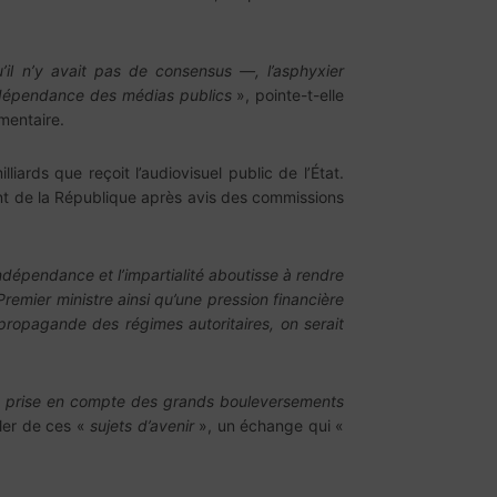
’il n’y avait pas de consensus —, l’asphyxier
’indépendance des médias publics
», pointe-t-elle
mentaire.
iards que reçoit l’audiovisuel public de l’État.
ident de la République après avis des commissions
indépendance et l’impartialité aboutisse à rendre
remier ministre ainsi qu’une pression financière
ropagande des régimes autoritaires, on serait
ns prise en compte des grands bouleversements
rler de ces «
sujets d’avenir
», un échange qui «