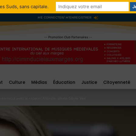
es Suds, sans capitale.
ME CONNECTER/ M'ENREGISTRER
-- Promotion Club Partenaires --
nt
Culture
Médias
Éducation
Justice
Citoyenneté
en recul avec le rapport Alloncle, alerte Sibyle Veil