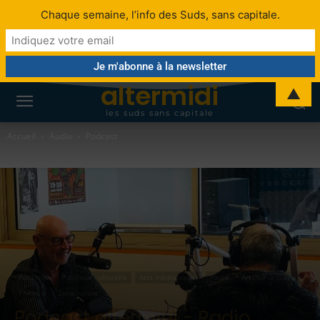
Chaque semaine, l’info des Suds, sans capitale.
altermidi
▲
les suds sans capitale
Accueil
Audio
Podcast
Politique
Politique culturelle
Arts médiatiques
Radio
Arts de la scène
Théâtre
Zone rurale
Podcast altermidi - Radio