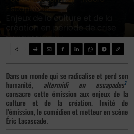
Escapades:
Enjeux de la culture et de la
création en période de crise
Par
Jean-Marie DINH
-
4 mars 2025
Dans un monde qui se radicalise et perd son
1
humanité,
altermidi en escapades
consacre cette émission aux enjeux de la
culture et de la création. Invité de
l’émission, le comédien et metteur en scène
Éric Lacascade.