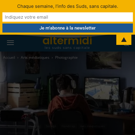
Chaque semaine, l’info des Suds, sans capitale.
altermidi
▲
les suds sans capitale
Accueil
Arts médiatiques
Photographie
Association
Festival
Société
Handicap
Arts médiatiques
Photographie