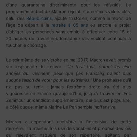
d’une quarantaine discriminante pour les réfugiés. Le
programme actuel de Macron rejoint, sur certains volets clés,
celui des
Républicains
, ajoute l’historien, comme le report de
l’âge de départ à la
retraite à 65 ans
ou encore le projet
d’obliger les personnes sans emploi à effectuer entre 15 et
20 heures de travail hebdomadaire s’ils veulent continuer à
toucher le chômage.
Le soir même de sa victoire en mai 2017, Macron avait promis
sur l’esplanade du Louvre :
“Je ferai tout, durant les cinq
années qui viennent, pour que [les Français] n’aient plus
aucune raison de voter pour les extrêmes.”
Une promesse qu’il
n’a pas su tenir : jamais l’extrême droite n’a été plus
vigoureuse en France qu’aujourd’hui, jusqu’à trouver en Éric
Zemmour un candidat supplémentaire, qui plus est populaire,
à côté duquel même Marine Le Pen semble inoffensive.
Macron a cependant contribué à l’ascension de cette
dernière. Il a maintes fois usé de vocables et proposé des lois
qui relevaient naguère de son répertoire, agitant, par