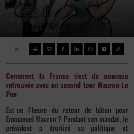
La France examinée de
l'étranger :
Le second tour Macron-Le Pen
vu d’Allemagne
Par
Revue
-
17 avril 2022
Comment la France s’est de nouveau
retrouvée avec un second tour Macron-Le
Pen
Est-ce l’heure du retour de bâton pour
Emmanuel Macron ? Pendant son mandat, le
président a droitisé sa politique et