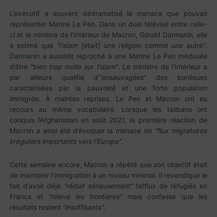
L’exécutif a souvent dédramatisé la menace que pouvait
représenter Marine Le Pen. Dans un duel télévisé entre celle-
ci et le ministre de l’Intérieur de Macron, Gérald Darmanin, elle
a estimé que
“l’islam [était] une religion comme une autre”
.
Darmanin
a aussitôt reproché à une Marine Le Pen médusée
d’être
“bien trop molle sur l’islam”
. Le ministre de l’Intérieur a
par ailleurs qualifié d’
“ensauvagées”
des banlieues
caractérisées par la pauvreté et une forte population
immigrée. À maintes reprises, Le Pen et Macron ont eu
recours au même vocabulaire. Lorsque les talibans ont
conquis l’Afghanistan en août 2021, la première réaction de
Macron a ainsi été d’évoquer la menace de
“flux migratoires
irréguliers importants vers l’Europe”
.
Cette semaine encore, Macron a répété que son objectif était
de maintenir l’immigration à un niveau minimal. Il revendique le
fait d’avoir déjà
“réduit sérieusement”
l’afflux de réfugiés en
France et
“relevé les frontières”
mais confesse que les
résultats restent
“insuffisants”
.