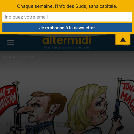
Chaque semaine, l’info des Suds, sans capitale.
altermidi
▲
les suds sans capitale
Accueil
Politique
Europe
Allemagne
France
Médias