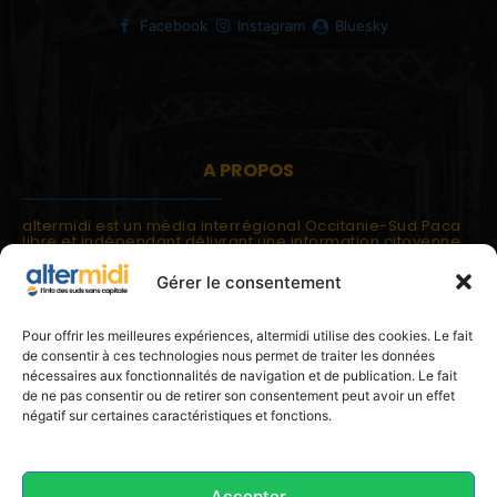
Facebook
Instagram
Bluesky
A PROPOS
altermidi est un média interrégional Occitanie-Sud Paca
libre et indépendant délivrant une information citoyenne
et participative.
Gérer le consentement
altermidi est ouvert sur les suds, la méditerranée,
l'europe.
altermidi aborde des thématiques globales évaluées à
Pour offrir les meilleures expériences, altermidi utilise des cookies. Le fait
partir des constats de terrain ou d'analyses à l'échelon
de consentir à ces technologies nous permet de traiter les données
local.
nécessaires aux fonctionnalités de navigation et de publication. Le fait
altermidi c'est l'information capitale, sans capitale.
de ne pas consentir ou de retirer son consentement peut avoir un effet
négatif sur certaines caractéristiques et fonctions.
Contactez nous:
contact@altermidi.org
Accepter