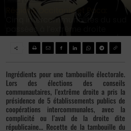
Politique
Collectivité territoriale
Régions Occitanie et Paca:
Cinq intercommunalités du sud
passées à l’extrême droite
Par
Christophe Coffinier
-
13 mai 2026
Ingrédients pour une tambouille électorale.
Lors des élections des conseils
communautaires, l’extrême droite a pris la
présidence de 5 établissements publics de
coopérations intercommunales, avec la
complicité ou l’aval de la droite dite
républicaine… Recette de la tambouille du