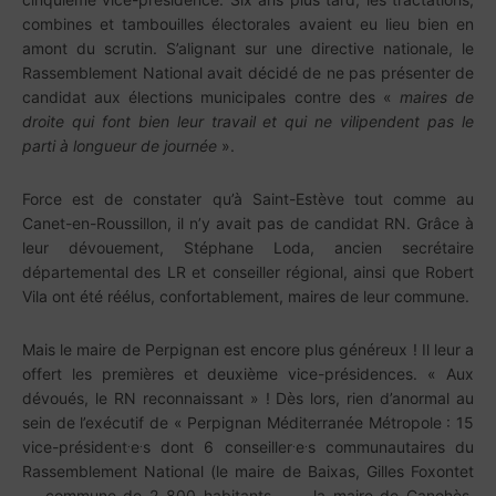
combines et tambouilles électorales avaient eu lieu bien en
amont du scrutin. S’alignant sur une directive nationale, le
Rassemblement National avait décidé de ne pas présenter de
candidat aux élections municipales contre des «
maires de
droite qui font bien leur travail et qui ne vilipendent pas le
parti à longueur de journée
».
Force est de constater qu’à Saint-Estève tout comme au
Canet-en-Roussillon, il n’y avait pas de candidat RN. Grâce à
leur dévouement, Stéphane Loda, ancien secrétaire
départemental des LR et conseiller régional, ainsi que Robert
Vila ont été réélus, confortablement, maires de leur commune.
Mais le maire de Perpignan est encore plus généreux ! Il leur a
offert les premières et deuxième vice-présidences. « Aux
dévoués, le RN reconnaissant » ! Dès lors, rien d’anormal au
sein de l’exécutif de « Perpignan Méditerranée Métropole : 15
.
.
.
.
vice-président
e
s dont 6 conseiller
e
s communautaires du
Rassemblement National (le maire de Baixas, Gilles Foxontet
— commune de 2 800 habitants —, la maire de Canohès,