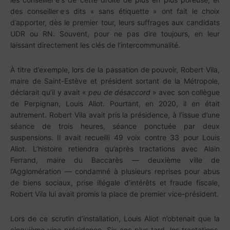
.
.
des conseiller
e
s dits « sans étiquette » ont fait le choix
d’apporter, dès le premier tour, leurs suffrages aux candidats
UDR ou RN. Souvent, pour ne pas dire toujours, en leur
laissant directement les clés de l’intercommunalité.
À titre d’exemple, lors de la passation de pouvoir, Robert Vila,
maire de Saint-Estève et président sortant de la Métropole,
déclarait qu’il y avait «
peu de désaccord
» avec son collègue
de Perpignan, Louis Aliot. Pourtant, en 2020, il en était
autrement. Robert Vila avait pris la présidence, à l’issue d’une
séance de trois heures, séance ponctuée par deux
suspensions. Il avait recueilli 49 voix contre 33 pour Louis
Aliot. L’histoire retiendra qu’après tractations avec Alain
Ferrand, maire du Baccarès — deuxième ville de
l’Agglomération — condamné à plusieurs reprises pour abus
de biens sociaux, prise illégale d’intérêts et fraude fiscale,
Robert Vila lui avait promis la place de premier vice-président.
Lors de ce scrutin d’installation, Louis Aliot n’obtenait que la
cinquième vice-présidence. Six ans plus tard, les tractations,