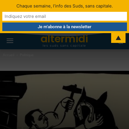
Chaque semaine, l’info des Suds, sans capitale.
altermidi
▲
les suds sans capitale
Accueil
Politique