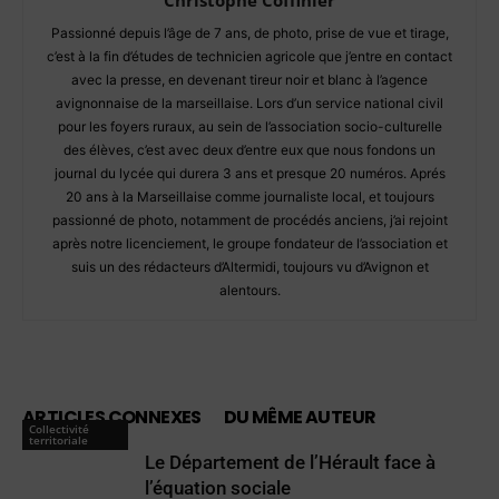
Christophe Coffinier
Passionné depuis l’âge de 7 ans, de photo, prise de vue et tirage,
c’est à la fin d’études de technicien agricole que j’entre en contact
avec la presse, en devenant tireur noir et blanc à l’agence
avignonnaise de la marseillaise. Lors d’un service national civil
pour les foyers ruraux, au sein de l’association socio-culturelle
des élèves, c’est avec deux d’entre eux que nous fondons un
journal du lycée qui durera 3 ans et presque 20 numéros. Aprés
20 ans à la Marseillaise comme journaliste local, et toujours
passionné de photo, notamment de procédés anciens, j’ai rejoint
après notre licenciement, le groupe fondateur de l’association et
suis un des rédacteurs d’Altermidi, toujours vu d’Avignon et
alentours.
ARTICLES CONNEXES
DU MÊME AUTEUR
Collectivité
territoriale
Le Département de l’Hérault face à
l’équation sociale