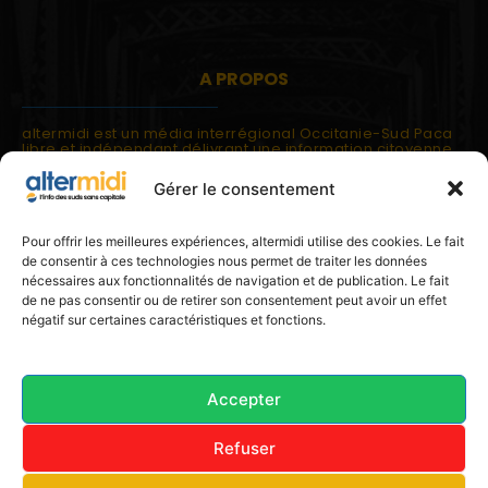
A PROPOS
altermidi est un média interrégional Occitanie-Sud Paca
libre et indépendant délivrant une information citoyenne
et participative.
Gérer le consentement
altermidi est ouvert sur les suds, la méditerranée,
l'europe.
altermidi aborde des thématiques globales évaluées à
Pour offrir les meilleures expériences, altermidi utilise des cookies. Le fait
partir des constats de terrain ou d'analyses à l'échelon
de consentir à ces technologies nous permet de traiter les données
local.
nécessaires aux fonctionnalités de navigation et de publication. Le fait
altermidi c'est l'information capitale, sans capitale.
de ne pas consentir ou de retirer son consentement peut avoir un effet
négatif sur certaines caractéristiques et fonctions.
Contactez nous:
contact@altermidi.org
Accepter
Refuser
© 2025 altermidi.org - Les amis d'altermidi