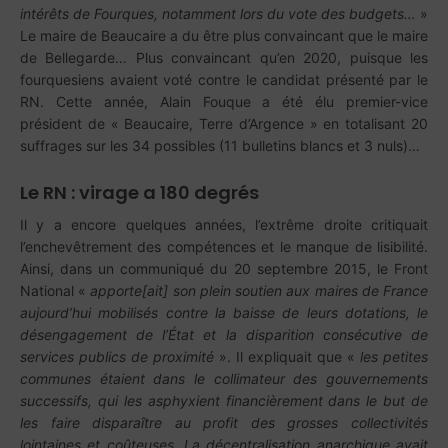
intérêts de Fourques, notamment lors du vote des budgets…
»
Le maire de Beaucaire a du être plus convaincant que le maire
de Bellegarde… Plus convaincant qu’en 2020, puisque les
fourquesiens avaient voté contre le candidat présenté par le
RN. Cette année, Alain Fouque a été élu premier-vice
président de « Beaucaire, Terre d’Argence » en totalisant 20
suffrages sur les 34 possibles (11 bulletins blancs et 3 nuls)…
Le RN : virage a 180 degrés
Il y a encore quelques années, l’extrême droite critiquait
l’enchevêtrement des compétences et le manque de lisibilité.
Ainsi, dans un communiqué du 20 septembre 2015, le Front
National «
apporte[ait] son plein soutien aux maires de France
aujourd’hui mobilisés contre la baisse de leurs dotations, le
désengagement de l’État et la disparition consécutive de
services publics de proximité
». Il expliquait que «
les petites
communes
étaient dans le collimateur des gouvernements
successifs, qui les asphyxient financièrement dans le but de
les faire disparaître au profit des grosses collectivités
lointaines et coûteuses. La décentralisation anarchique avait