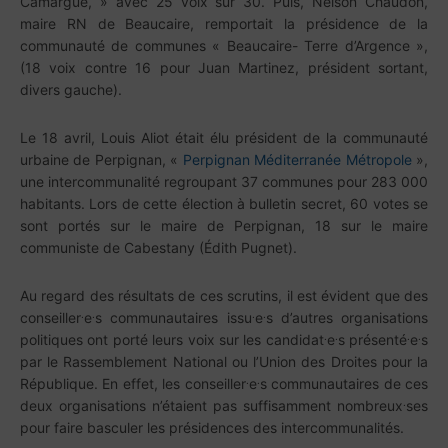
Camargue, » avec 25 voix sur 30. Puis, Nelson Chaudon,
maire RN de Beaucaire, remportait la présidence de la
communauté de communes « Beaucaire- Terre d’Argence »,
(18 voix contre 16 pour Juan Martinez, président sortant,
divers gauche).
Le 18 avril, Louis Aliot était élu président de la communauté
urbaine de Perpignan, «
Perpignan Méditerranée Métropole
»,
une intercommunalité regroupant 37 communes pour 283 000
habitants. Lors de cette élection à bulletin secret, 60 votes se
sont portés sur le maire de Perpignan, 18 sur le maire
communiste de Cabestany (Édith Pugnet).
Au regard des résultats de ces scrutins, il est évident que des
.
.
.
.
conseiller
e
s communautaires issu
e
s d’autres organisations
.
.
.
.
politiques ont porté leurs voix sur les candidat
e
s présenté
e
s
par le Rassemblement National ou l’Union des Droites pour la
.
.
République. En effet, les conseiller
e
s communautaires de ces
.
deux organisations n’étaient pas suffisamment nombreux
ses
pour faire basculer les présidences des intercommunalités.