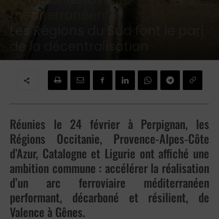
méditerranéen:
Les Régions du Sud font le pari
de la décentralisation
Par
Redaction
-
6 mars 2026
Réunies le 24 février à
Perpignan
, les
Régions
Occitanie
,
Provence-Alpes-Côte
d’Azur
,
Catalogne
et
Ligurie
ont affiché une
ambition commune : accélérer la réalisation
d’un arc ferroviaire méditerranéen
performant, décarboné et résilient, de
Valence à Gênes.