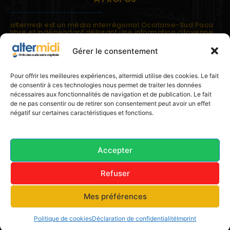
altermidi est un média interrégional Occitanie-Sud Paca
libre et indépendant délivrant une information citoyenne
et participative.
Gérer le consentement
altermidi est ouvert sur les suds, la méditerranée,
l'europe.
altermidi aborde des thématiques globales évaluées à
Pour offrir les meilleures expériences, altermidi utilise des cookies. Le fait
partir des constats de terrain ou d'analyses à l'échelon
de consentir à ces technologies nous permet de traiter les données
local.
nécessaires aux fonctionnalités de navigation et de publication. Le fait
altermidi c'est l'information capitale, sans capitale.
de ne pas consentir ou de retirer son consentement peut avoir un effet
négatif sur certaines caractéristiques et fonctions.
Contactez nous:
contact@altermidi.org
Accepter
Refuser
© 2025 altermidi.org - Les amis d'altermidi
Mes préférences
Conditions générales
Politique de cookies (UE)
Avertissement
Déclaration de confidentialité (UE)
Imprint
Politique de cookies
Déclaration de confidentialité
Imprint