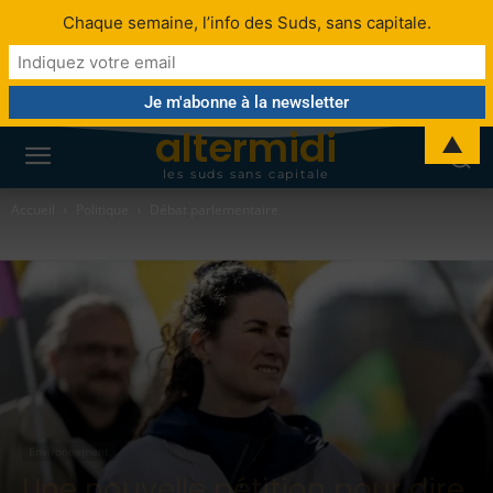
Chaque semaine, l’info des Suds, sans capitale.
altermidi
▲
les suds sans capitale
Accueil
Politique
Débat parlementaire
Environnement
Une nouvelle pétition pour dire