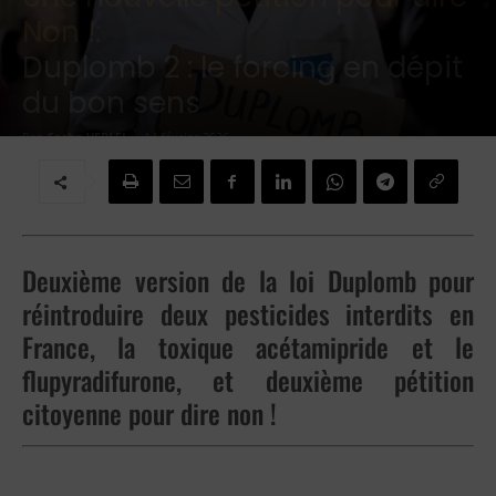
Non !:
Duplomb 2 : le forcing en dépit
du bon sens
Par
Sasha VERLEI
-
14 février 2026
Deuxième version de la loi Duplomb pour
réintroduire deux pesticides interdits en
France, la toxique acétamipride et le
flupyradifurone, et deuxième pétition
citoyenne pour dire non !