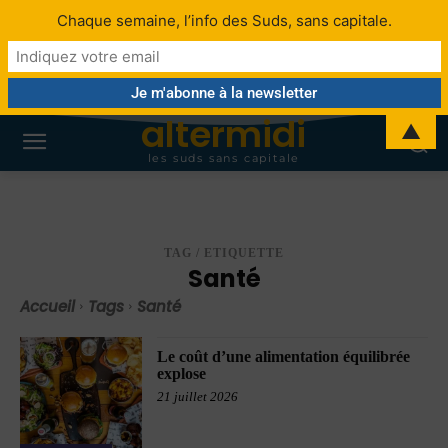
Chaque semaine, l’info des Suds, sans capitale.
altermidi
▲
les suds sans capitale
TAG / ETIQUETTE
Santé
Accueil
Tags
Santé
Le coût d’une alimentation équilibrée
explose
21 juillet 2026