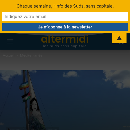
Chaque semaine, l’info des Suds, sans capitale.
altermidi
▲
les suds sans capitale
Accueil
Méditerranée
Citoyenneté
Mouvement citoyen