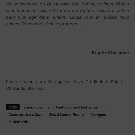
de l’enlèvement du Dr Hussam Abu Safiya, toujours détenu
sans fondement, isolé et torturé par l’entité sioniste. Israël ne
peut plus agir dans l’ombre. Levez-vous et révélez leurs
crimes. Témoigner, c’est se protéger.
»
Brigitte Challande
Photo. Un pont entre Martigues et Gaza. Crédit photo Brigitte
Challande altermidi
TAGS
action citoyenne
Centre Culturel Embarqué
Cette semaine à Gaza
Global Sumud Flottilla
Martigues
Société civile