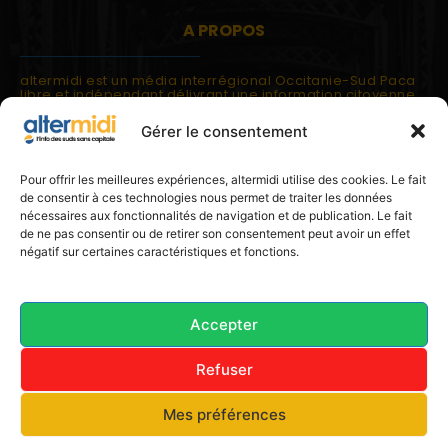
A PROPOS
altermidi est un média interrégional Occitanie-Sud Paca
libre et indépendant délivrant une information citoyenne
et participative.
Gérer le consentement
altermidi est ouvert sur les suds, la méditerranée,
l'europe.
altermidi aborde des thématiques globales évaluées à
Pour offrir les meilleures expériences, altermidi utilise des cookies. Le fait
partir des constats de terrain ou d'analyses à l'échelon
de consentir à ces technologies nous permet de traiter les données
local.
nécessaires aux fonctionnalités de navigation et de publication. Le fait
altermidi c'est l'information capitale, sans capitale.
de ne pas consentir ou de retirer son consentement peut avoir un effet
négatif sur certaines caractéristiques et fonctions.
Contactez nous:
contact@altermidi.org
Accepter
Refuser
© 2025 altermidi.org - Les amis d'altermidi
Mes préférences
Conditions générales
Politique de cookies (UE)
Avertissement