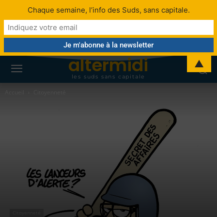
Chaque semaine, l’info des Suds, sans capitale.
altermidi
▲
les suds sans capitale
Accueil
Citoyenneté
Citoyenneté