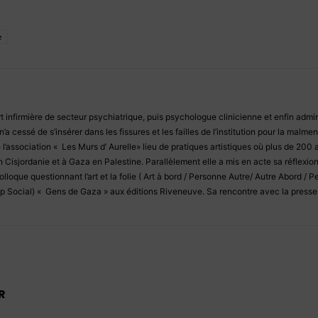
e
t infirmière de secteur psychiatrique, puis psychologue clinicienne et enfin adminis
’a cessé de s’insérer dans les fissures et les failles de l’institution pour la malme
 l’association « Les Murs d’ Aurelle» lieu de pratiques artistiques où plus de 200
 Cisjordanie et à Gaza en Palestine. Parallèlement elle a mis en acte sa réflexion
olloque questionnant l’art et la folie ( Art à bord / Personne Autre/ Autre Abord / 
 Social) « Gens de Gaza » aux éditions Riveneuve. Sa rencontre avec la presse i
R