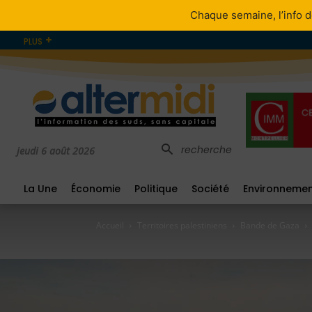
Chaque semaine, l’info d
PLUS
recherche
jeudi 6 août 2026
La Une
Économie
Politique
Société
Environneme
Accueil
Territoires palestiniens
Bande de Gaza