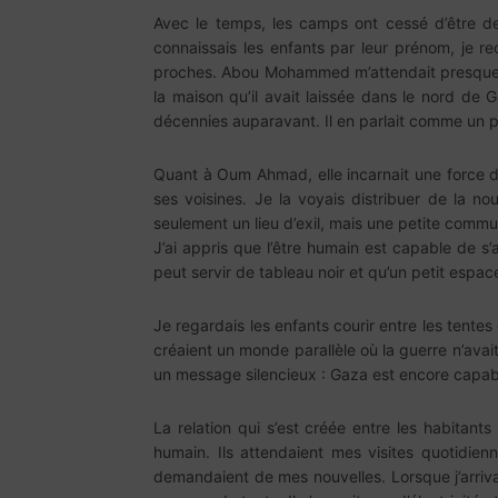
Avec le temps, les camps ont cessé d’être de
connaissais les enfants par leur prénom, je r
proches. Abou Mohammed m’attendait presque c
la maison qu’il avait laissée dans le nord de G
décennies auparavant. Il en parlait comme un pè
Quant à Oum Ahmad, elle incarnait une force di
ses voisines. Je la voyais distribuer de la no
seulement un lieu d’exil, mais une petite commun
J’ai appris que l’être humain est capable de s’
peut servir de tableau noir et qu’un petit espace
Je regardais les enfants courir entre les tentes 
créaient un monde parallèle où la guerre n’ava
un message silencieux : Gaza est encore capable 
La relation qui s’est créée entre les habitant
humain. Ils attendaient mes visites quotidien
demandaient de mes nouvelles. Lorsque j’arriva