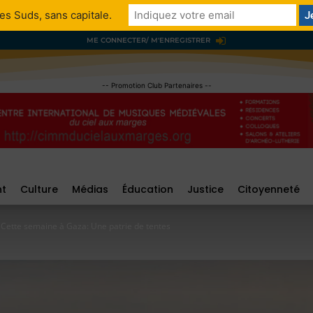
es Suds, sans capitale.
ME CONNECTER/ M'ENREGISTRER
-- Promotion Club Partenaires --
nt
Culture
Médias
Éducation
Justice
Citoyenneté
Cette semaine à Gaza: Une patrie de tentes