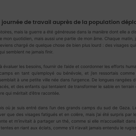
 journée de travail auprès de la population déplac
histoires, mais la guerre a été généreuse dans la manière dont elle a 
de mon quotidien, mais aussi une partie de mon âme. Chaque matin, 
e reviens chargé de quelque chose de bien plus lourd : des visages qu
ui semblent ne jamais finir.
à évaluer les besoins, fournir de l’aide et coordonner les efforts human
es camps en tant qu’employé ou bénévole, et j’en ressortais comm
mblait à une petite ville née dans l’urgence. De longues rangées de
acés, et des enfants qui tentaient de transformer le sable en terrain 
re qui méritait d’être racontée.
s où je suis entré dans l’un des grands camps du sud de Gaza. Le so
r que des visages fatigués et en colère, mais j’ai été surpris par l
e et m’invitait à partager un thé, comme si elle m’accueillait dans
s tentes en riant aux éclats, comme s’il n’avait jamais entendu le rug