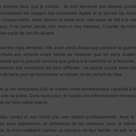
 simples lieux que je visitais ; ils sont devenus des étapes quoti
econnaissais les visages des personnes âgées et je suivais les nouv
haque matin. Assis devant sa tente avec une tasse de thé à la main
aza. Il ne parlait jamais des murs ni des meubles. Il parlait de l’oli
re parle de son fils absent.
scrète mais immense. Elle avait perdu beaucoup pendant la guerre, p
urriture aux enfants avant même de s’assurer que les siens avaient
auté qui ne pouvait survivre que grâce à la solidarité et à l’entraide.
adapter aux conditions les plus difficiles. J’ai appris qu’une tente
 de terre peut se transformer en terrain de jeu rempli de rires.
et je me demandais d’où ils tiraient cette extraordinaire capacité à ê
it pas sa place. Dans leurs yeux, je voyais une détermination remarq
de faire naître l’espoir.
s des camps et moi n’était pas une relation professionnelle. Avec 
nes avec impatience, et j’attendais de les retrouver avec le même e
is, ils m’accueillaient comme un membre de leur famille. Un soir, 