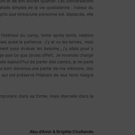
ison et de son ancien quartier. Les conversations
détails simples de la vie quotidienne : l’odeur du
ompris que lorsqu’une personne est déplacée, elle
’intérieur du camp, tente après tente, relation
ais aussi la patience. J’y ai vu les larmes, mais
ment pour évaluer les besoins ; j’y allais pour y
e que ce que j’avais offert. Je revenais chargé
nde aujourd’hui de parler des camps, je ne parle
 qui sont devenus une partie de ma mémoire, des
 qui ont préservé l’histoire de leur terre malgré
emporaire dans sa forme, mais éternelle dans la
Abu d’Amir & Brigitte Challande