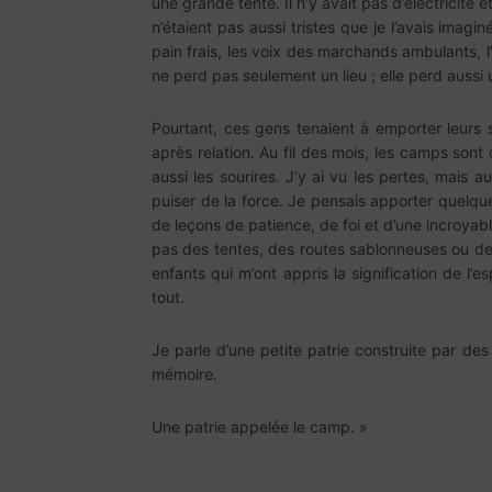
une grande tente. Il n’y avait pas d’électricité
n’étaient pas aussi tristes que je l’avais imagin
pain frais, les voix des marchands ambulants, l’
ne perd pas seulement un lieu ; elle perd aussi
Pourtant, ces gens tenaient à emporter leurs s
après relation. Au fil des mois, les camps sont 
aussi les sourires. J’y ai vu les pertes, mais a
puiser de la force. Je pensais apporter quelqu
de leçons de patience, de foi et d’une incroyab
pas des tentes, des routes sablonneuses ou des
enfants qui m’ont appris la signification de l’e
tout.
Je parle d’une petite patrie construite par de
mémoire.
Une patrie appelée le camp. »