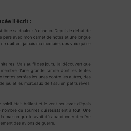
ée il écrit :
distribué sa douleur à chacun. Depuis le début de
je pars avec mon carnet de notes et une longue
i ne quittent jamais ma mémoire, des voix qui se
itaires. Mais au fil des jours, j’ai découvert que
e membre d’une grande famille dont les tentes
 tentes serrées les unes contre les autres, des
de jeu et les morceaux de tissu en petits rêves.
leil était brûlant et le vent soulevait d’épais
e nombre de sourires qui résistaient à tout. Une
 la maison qu’elle avait dû abandonner derrière
issement des avions de guerre.