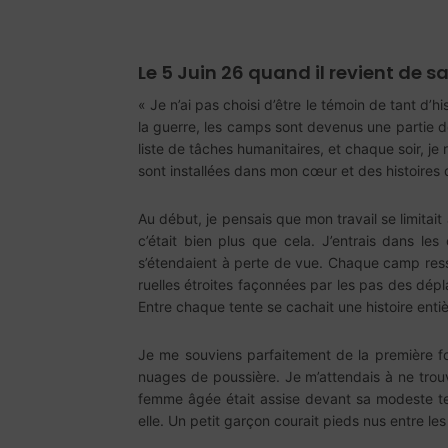
Le 5 Juin 26 quand il revient de sa
« Je n’ai pas choisi d’être le témoin de tant d’
la guerre, les camps sont devenus une partie 
liste de tâches humanitaires, et chaque soir, j
sont installées dans mon cœur et des histoires q
Au début, je pensais que mon travail se limitait 
c’était bien plus que cela. J’entrais dans l
s’étendaient à perte de vue. Chaque camp resse
ruelles étroites façonnées par les pas des dépl
Entre chaque tente se cachait une histoire entiè
Je me souviens parfaitement de la première foi
nuages de poussière. Je m’attendais à ne trouve
femme âgée était assise devant sa modeste tent
elle. Un petit garçon courait pieds nus entre le