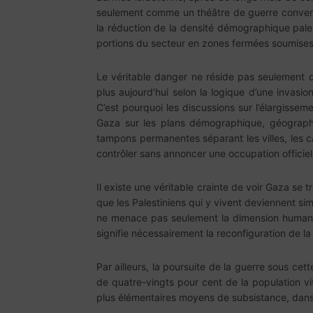
seulement comme un théâtre de guerre convent
la réduction de la densité démographique pales
portions du secteur en zones fermées soumises à
Le véritable danger ne réside pas seulement da
plus aujourd’hui selon la logique d’une invasion 
C’est pourquoi les discussions sur l’élargisse
Gaza sur les plans démographique, géographiq
tampons permanentes séparant les villes, les ca
contrôler sans annoncer une occupation officiell
Il existe une véritable crainte de voir Gaza se
que les Palestiniens qui y vivent deviennent s
ne menace pas seulement la dimension humanitai
signifie nécessairement la reconfiguration de la 
Par ailleurs, la poursuite de la guerre sous ce
de quatre-vingts pour cent de la population v
plus élémentaires moyens de subsistance, dans 