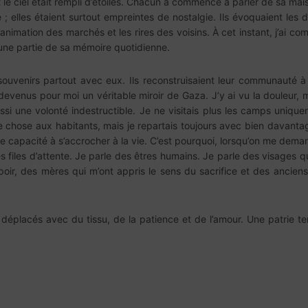
 et le ciel était rempli d’étoiles. Chacun a commencé à parler de sa ma
é ; elles étaient surtout empreintes de nostalgie. Ils évoquaient les 
animation des marchés et les rires des voisins. À cet instant, j’ai c
 une partie de sa mémoire quotidienne.
ouvenirs partout avec eux. Ils reconstruisaient leur communauté à l
devenus pour moi un véritable miroir de Gaza. J’y ai vu la douleur, m
ussi une volonté indestructible. Je ne visitais plus les camps unique
e chose aux habitants, mais je repartais toujours avec bien davantag
le capacité à s’accrocher à la vie. C’est pourquoi, lorsqu’on me dema
 files d’attente. Je parle des êtres humains. Je parle des visages
spoir, des mères qui m’ont appris le sens du sacrifice et des anciens
s déplacés avec du tissu, de la patience et de l’amour. Une patrie t