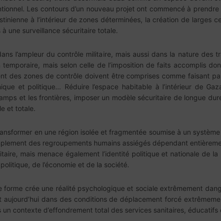
ionnel. Les contours d’un nouveau projet ont commencé à prendre pr
tinienne à l’intérieur de zones déterminées, la création de larges c
 une surveillance sécuritaire totale.
ns l’ampleur du contrôle militaire, mais aussi dans la nature des tr
temporaire, mais selon celle de l’imposition de faits accomplis dont i
ment des zones de contrôle doivent être comprises comme faisant part
ue et politique… Réduire l’espace habitable à l’intérieur de Ga
mps et les frontières, imposer un modèle sécuritaire de longue duré
e et totale.
 transformer en une région isolée et fragmentée soumise à un système
implement des regroupements humains assiégés dépendant entièrement 
re, mais menace également l’identité politique et nationale de la 
politique, de l’économie et de la société.
tte forme crée une réalité psychologique et sociale extrêmement dange
it aujourd’hui dans des conditions de déplacement forcé extrêmeme
un contexte d’effondrement total des services sanitaires, éducatifs