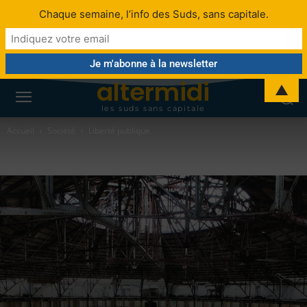
Chaque semaine, l’info des Suds, sans capitale.
altermidi
▲
les suds sans capitale
Accueil
Société
Liberté publique
Sécurité globale Décryptage :
En marche vers la surveillance