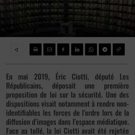
généralisée ?
Alors que le pays est plongé dans l'état d'urgence et en plein confinement,
l'exécutif engage une procédure accélérée pour l'adoption du texte qui
« vise à renforcer très fortement le poids de la sécurité dans la vie
quotidienne » au risque d'en devenir liberticide.
Par
Sasha VERLEI
-
14 novembre 2020
En mai 2019, Éric Ciotti, député Les
Républicains, déposait une première
proposition de loi sur la sécurité. Une des
dispositions visait notamment à rendre non-
identifiables les forces de l’ordre lors de la
diffusion d’images dans l’espace médiatique.
Face au tollé, la loi Ciotti avait été rejetée