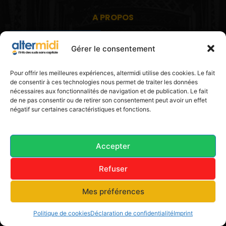
A PROPOS
altermidi est un média interrégional Occitanie-Sud Paca
Gérer le consentement
libre et indépendant délivrant une information citoyenne
et participative.
altermidi est ouvert sur les suds, la méditerranée,
Pour offrir les meilleures expériences, altermidi utilise des cookies. Le fait
l'europe.
de consentir à ces technologies nous permet de traiter les données
altermidi aborde des thématiques globales évaluées à
nécessaires aux fonctionnalités de navigation et de publication. Le fait
partir des constats de terrain ou d'analyses à l'échelon
de ne pas consentir ou de retirer son consentement peut avoir un effet
local.
négatif sur certaines caractéristiques et fonctions.
altermidi c'est l'information capitale, sans capitale.
Contactez nous:
contact@altermidi.org
Accepter
Refuser
Mes préférences
© 2025 altermidi.org - Les amis d'altermidi
Politique de cookies
Déclaration de confidentialité
Imprint
Conditions générales
Politique de cookies (UE)
Avertissement