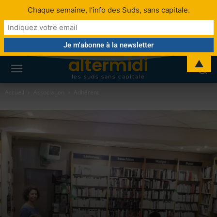
Chaque semaine, l’info des Suds, sans capitale.
altermidi
▲
les suds sans capitale
Accueil
Association
Adhérent