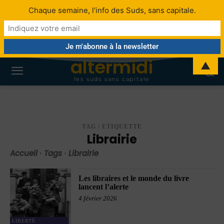
Chaque semaine, l’info des Suds, sans capitale.
altermidi
▲
les suds sans capitale
TAG / ETIQUETTE
Librairie
Accueil
Tags
Librairie
Les libraires et le monde du livre
lancent l’alerte
4 février 2026
LIBERTÉ