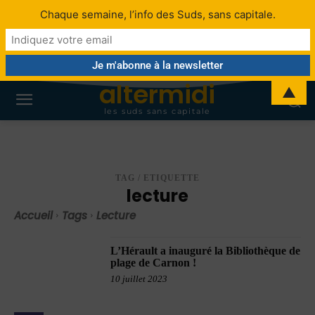
Chaque semaine, l’info des Suds, sans capitale.
altermidi
▲
les suds sans capitale
TAG / ETIQUETTE
lecture
Accueil
Tags
Lecture
L’Hérault a inauguré la Bibliothèque de
plage de Carnon !
10 juillet 2023