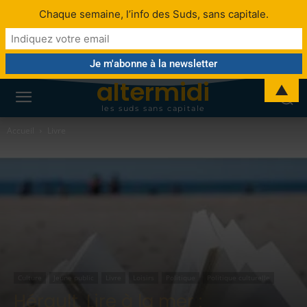
Chaque semaine, l’info des Suds, sans capitale.
altermidi
▲
les suds sans capitale
Accueil
Livre
Culture
Jeune public
Livre
Loisirs
Politique
Politique culturelle
Hérault. Lire à la mer :