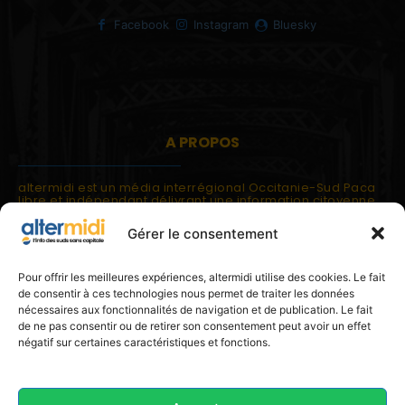
Facebook
Instagram
Bluesky
A PROPOS
altermidi est un média interrégional Occitanie-Sud Paca
libre et indépendant délivrant une information citoyenne
et participative.
Gérer le consentement
altermidi est ouvert sur les suds, la méditerranée,
l'europe.
altermidi aborde des thématiques globales évaluées à
Pour offrir les meilleures expériences, altermidi utilise des cookies. Le fait
partir des constats de terrain ou d'analyses à l'échelon
de consentir à ces technologies nous permet de traiter les données
local.
nécessaires aux fonctionnalités de navigation et de publication. Le fait
altermidi c'est l'information capitale, sans capitale.
de ne pas consentir ou de retirer son consentement peut avoir un effet
négatif sur certaines caractéristiques et fonctions.
Contactez nous:
contact@altermidi.org